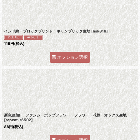
インド綿 ブロックプリント キャンブリック生地
[
hsk816
]
115
円
(税込)
オプション選択
新色追加!! ファンシーポップフラワー フラワー・花柄 オックス生地
[
repeat-r6502
]
88
円
(税込)