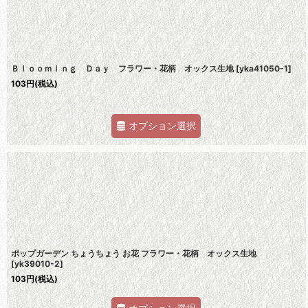
Ｂｌｏｏｍｉｎｇ Ｄａｙ フラワー・花柄 オックス生地
[
yka41050-1
]
103
円
(税込)
オプション選択
ポップガーデン ちょうちょう お花 フラワー・花柄 オックス生地
[
yk39010-2
]
103
円
(税込)