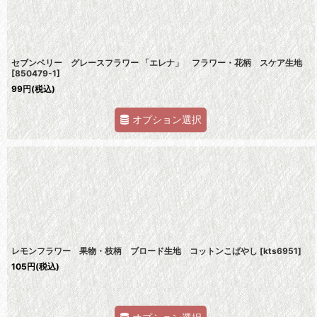
セブンベリー グレースフラワー 「エレナ」 フラワー・花柄 スケア生地
[
850479-1
]
99
円
(税込)
オプション選択
レモンフラワー 果物・枝柄 ブロード生地 コットンこばやし
[
kts6951
]
105
円
(税込)