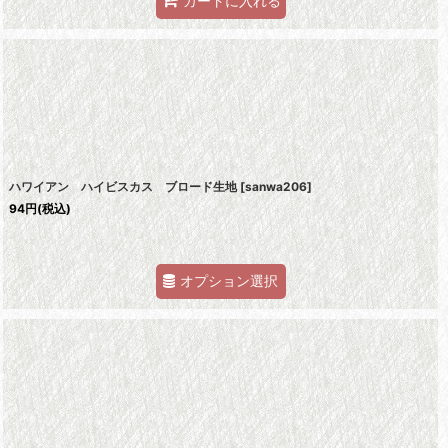
カートに入れる
ハワイアン ハイビスカス ブロード生地
[
sanwa206
]
94
円
(税込)
オプション選択