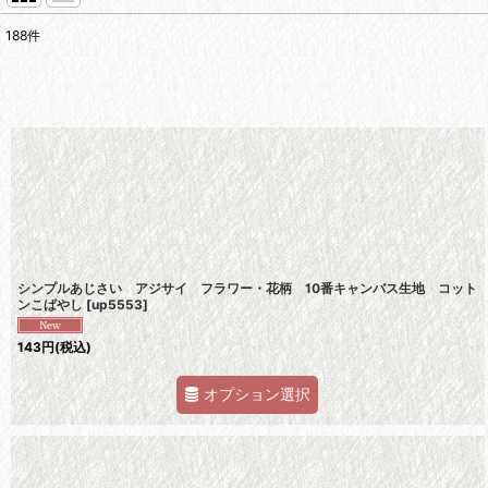
188
件
サブカテゴリ
:
表示数
:
並び順
:
シンプルあじさい アジサイ フラワー・花柄 10番キャンバス生地 コット
ンこばやし
[
up5553
]
143
円
(税込)
オプション選択