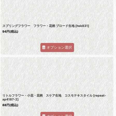
スプリングフラワー フラワー・花柄 ブロード生地
[
hsk831
]
94
円
(税込)
オプション選択
リトルフラワー・小花・花柄 スケア生地 コスモテキスタイル
[
repeat-
ap4187-2
]
88
円
(税込)