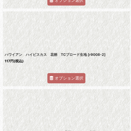
オプション選択
ハワイアン ハイビスカス 花柄 TCブロード生地
[
r9008-2
]
117
円
(税込)
オプション選択