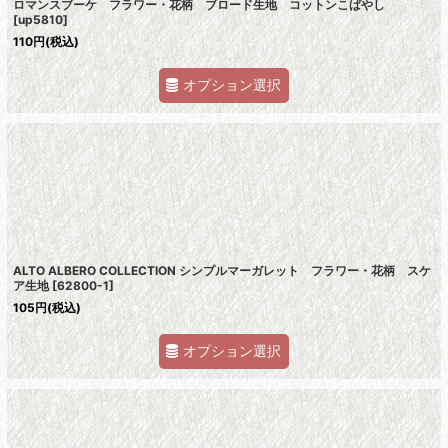
ロマンスブーケ フラワー・花柄 ブロード生地 コットンこばやし
[
up5810
]
110
円
(税込)
オプション選択
ALTO ALBERO COLLECTION シンプルマーガレット フラワー・花柄 スケ
ア生地
[
62800-1
]
105
円
(税込)
オプション選択