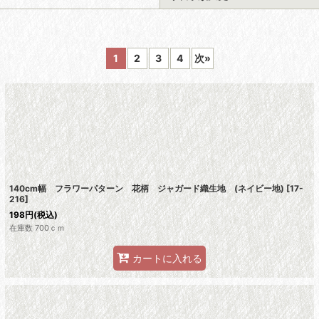
1
2
3
4
次
»
絞り込む
140cm幅 フラワーパターン 花柄 ジャガード織生地 (ネイビー地)
[
17-
216
]
198
円
(税込)
在庫数 700ｃｍ
カートに入れる