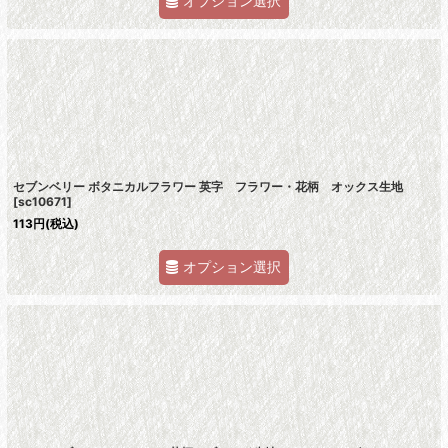
オプション選択
セブンベリー ボタニカルフラワー 英字 フラワー・花柄 オックス生地
[
sc10671
]
113
円
(税込)
オプション選択