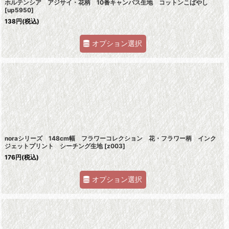
ホルテンシア アジサイ・花柄 10番キャンバス生地 コットンこばやし
[
up5950
]
138
円
(税込)
オプション選択
noraシリーズ 148cm幅 フラワーコレクション 花・フラワー柄 インク
ジェットプリント シーチング生地
[
z003
]
176
円
(税込)
オプション選択