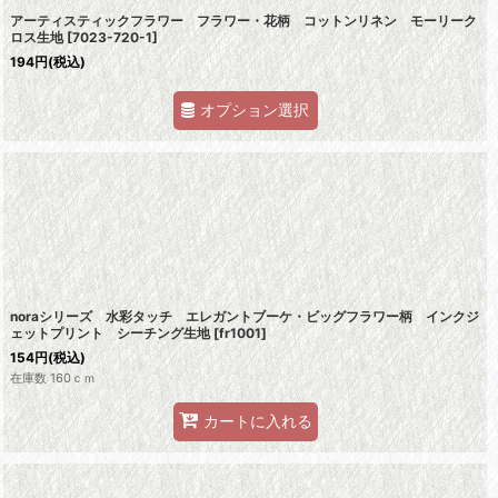
アーティスティックフラワー フラワー・花柄 コットンリネン モーリーク
ロス生地
[
7023-720-1
]
194
円
(税込)
オプション選択
noraシリーズ 水彩タッチ エレガントブーケ・ビッグフラワー柄 インクジ
ェットプリント シーチング生地
[
fr1001
]
154
円
(税込)
在庫数 160ｃｍ
カートに入れる