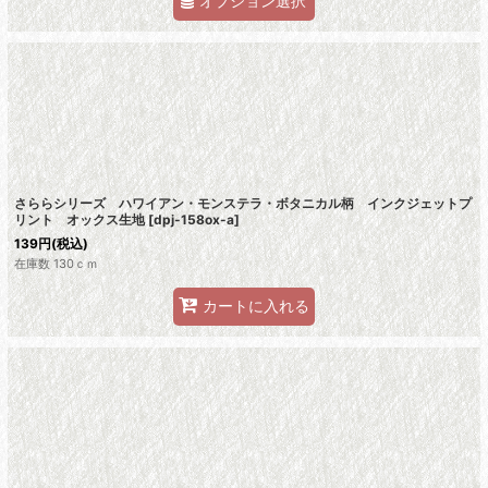
オプション選択
さららシリーズ ハワイアン・モンステラ・ボタニカル柄 インクジェットプ
リント オックス生地
[
dpj-158ox-a
]
139
円
(税込)
在庫数 130ｃｍ
カートに入れる