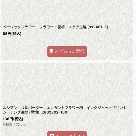
ベーシックフラワー フラワー・花柄 スケア生地
[
ss2401-2
]
86
円
(税込)
オプション選択
ルシアン 片耳ボーダー エレガントフラワー柄 インクジェットプリント
シーチング生地 (黒地)
[
z802802-100
]
138
円
(税込)
在庫数 470ｃｍ