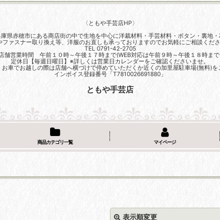
〈ともや手芸店HP〉
兵庫県赤穂市にある商店街の中で生地を中心に洋裁材料・手芸材料・ボタン・裏地・
やファスナー取り換え等、洋服のお直しも承っておりますのでお気軽にご相談くださ
TEL 0791-42-2705
店舗営業時間 午前１０時～午後１７時まで(WEB対応は午前９時～午後１８時まで
定休日【毎週日曜日】※詳しくは営業日カレンダーをご確認くださいませ。
、お車でお越しの際は店舗へ横づけで停めていただくか近くの加里屋駐車場(無料)を
インボイス登録番号「T7810026691880」
ともや手芸店
商品カテゴリ一覧
マイページ
表示順変更