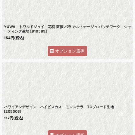
YUWA トワルドジュイ 花柄 薔薇 バラ カルトナージュ パッチワーク シャ
ーティング生地
[
819589
]
154
円
(税込)
オプション選択
ハワイアンデザイン ハイビスカス モンステラ TCブロード生地
[
205003
]
117
円
(税込)