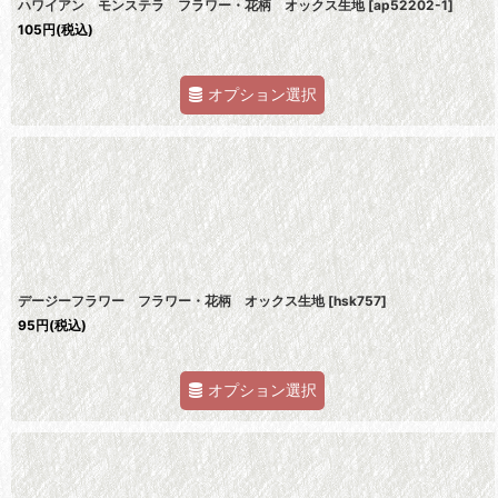
ハワイアン モンステラ フラワー・花柄 オックス生地
[
ap52202-1
]
105
円
(税込)
オプション選択
デージーフラワー フラワー・花柄 オックス生地
[
hsk757
]
95
円
(税込)
オプション選択