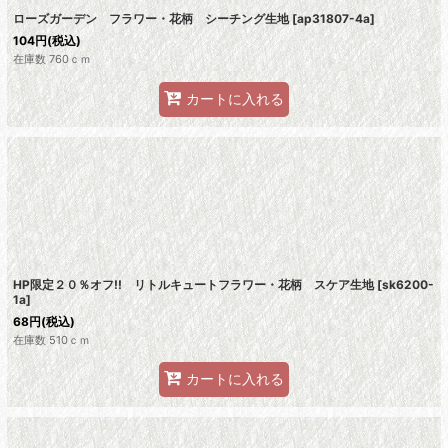
ローズガーデン フラワー・花柄 シーチング生地
[
ap31807-4a
]
104
円
(税込)
在庫数 760ｃｍ
カートに入れる
HP限定２０％オフ!! リトルキュートフラワー・花柄 スケア生地
[
sk6200-
1a
]
68
円
(税込)
在庫数 510ｃｍ
カートに入れる