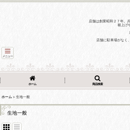
店舗は創業昭和２７年。
裾上げ
店舗に駐車場がなく
メニュー
ホーム
商品検索
ホーム
>
生地一般
生地一般