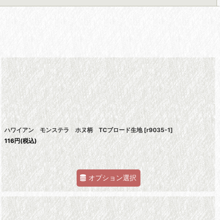
ハワイアン モンステラ ホヌ柄 TCブロード生地
[
r9035-1
]
116
円
(税込)
オプション選択