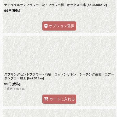
ナチュラルサンフラワー 花・フラワー柄 オックス生地
[
ap35802-2
]
99
円
(税込)
オプション選択
スプリングセントフラワー・花柄 コットンリネン シーチング生地 エアー
タンブラー加工
[
hsk613-a
]
99
円
(税込)
在庫数 430ｃｍ
カートに入れる