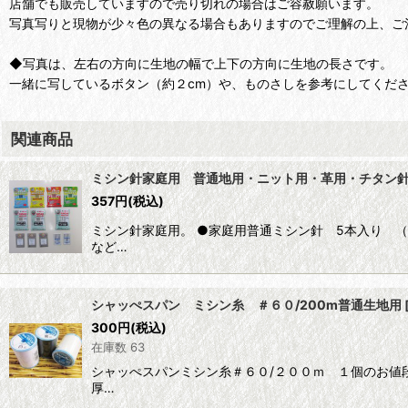
店舗でも販売していますので売り切れの場合はご容赦願います。
写真写りと現物が少々色の異なる場合もありますのでご理解の上、ご
◆写真は、左右の方向に生地の幅で上下の方向に生地の長さです。
一緒に写しているボタン（約２cm）や、ものさしを参考にしてくだ
関連商品
ミシン針家庭用 普通地用・ニット用・革用・チタン
357
円
(税込)
ミシン針家庭用。 ●家庭用普通ミシン針 5本入り 
など…
シャッぺスパン ミシン糸 ＃６０/200m普通生地用
300
円
(税込)
在庫数 63
シャッぺスパンミシン糸＃６０/２００ｍ １個のお値
厚…