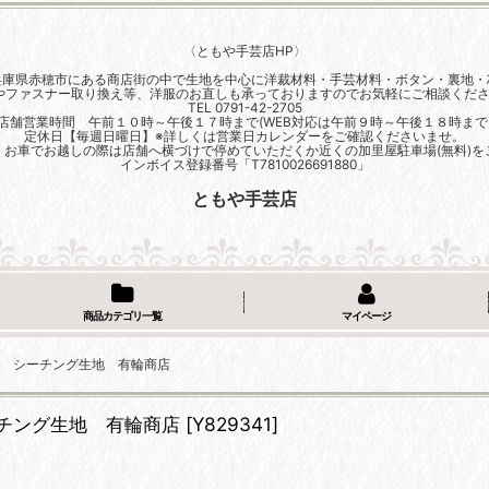
〈ともや手芸店HP〉
兵庫県赤穂市にある商店街の中で生地を中心に洋裁材料・手芸材料・ボタン・裏地・
やファスナー取り換え等、洋服のお直しも承っておりますのでお気軽にご相談くださ
TEL 0791-42-2705
店舗営業時間 午前１０時～午後１７時まで(WEB対応は午前９時～午後１８時まで
定休日【毎週日曜日】※詳しくは営業日カレンダーをご確認くださいませ。
、お車でお越しの際は店舗へ横づけで停めていただくか近くの加里屋駐車場(無料)を
インボイス登録番号「T7810026691880」
ともや手芸店
商品カテゴリ一覧
マイページ
プ シーチング生地 有輪商店
ーチング生地 有輪商店
[
Y829341
]