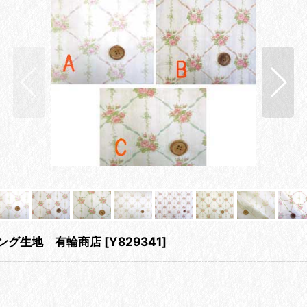
チング生地 有輪商店
[
Y829341
]