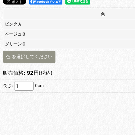
Facebookでシェア
色
ピンクＡ
ベージュＢ
グリーンＣ
色
を選択してください
販売価格
:
92
円
(税込)
長さ
:
0cm