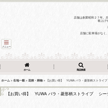
店舗は創業昭和２７年。
裾上げ
店舗に駐車場がなく
メニュー
ホーム
商品検索
ホーム
>
生地一般
>
花柄・柄物
>
【お買い得】 YUWA バラ・菱形柄ストライ
【お買い得】 YUWA バラ・菱形柄ストライプ シ