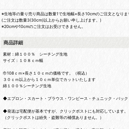
※生地等の量り売り商品は数量1で生地幅×長さ10cmのご注文となりま
(ご注文は数量3(30cm)以上からお願い申し上げます。)
※20cmや10cmのご注文はお受けできません。
商品詳細
素材：綿１００％ シーチング生地
サイズ：１０８ｃｍ幅
巾108ｃｍ×長さ１０ｃｍの価格です。（税込）
３０ｃｍ以上から１０ｃｍ単位でカットいたします
綿１００％シーチング生地
◆エプロン・スカート・ブラウス・ワンピース・チュニック・バック
◆発送は宅配便が基本ですが、クリックポストにも対応しています。
（クリックポストは紛失・盗難等の補償ありません。）