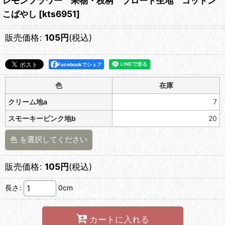
レモンフラワー 果物・枝柄 ブロード生地 コットン
こばやし
[
kts6951
]
販売価格
:
105
円
(税込)
Facebookでシェア
色
在庫
クリーム地a
7
スモーキーピンク地b
20
色
を選択してください
販売価格
:
105
円
(税込)
長さ
:
0cm
カートに入れる