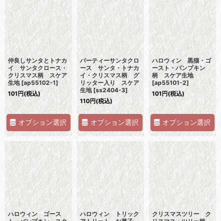
仲良しサンタとトナカ
パーティーサンタクロ
ハロウィン 黒猫・ゴ
イ サンタクロース・
ース サンタ・トナカ
ースト・パンプキン
クリスマス柄 スケア
イ・クリスマス柄 グ
柄 スケア生地
生地
[
ap55102-1
]
リッター入り スケア
[
ap55101-2
]
生地
[
ss2404-3
]
101
円
(税込)
101
円
(税込)
110
円
(税込)
オプション選択
オプション選択
オプション選択
ハロウィン ゴース
ハロウィン トリック
クリスマスツリー ク