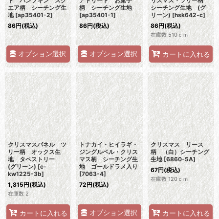
ト パンプキン スク
アトリート お菓子
リスマス・ツリー柄
エア柄 シーチング生
柄 シーチング生地
シーチング生地 (グ
地
[
ap35401-2
]
[
ap35401-1
]
リーン)
[
hsk642-c
]
86
円
(税込)
86
円
(税込)
86
円
(税込)
在庫数 510ｃｍ
オプション選択
オプション選択
カートに入れる
クリスマスパネル ツ
トナカイ・ヒイラギ・
クリスマス リース
リー柄 オックス生
ジングルベル・クリス
柄 （白）シーチング
地 タペストリー
マス柄 シーチング生
生地
[
6860-5A
]
(グリーン)
[
c-
地 ゴールドラメ入り
67
円
(税込)
kw1225-3b
]
[
7063-4
]
在庫数 120ｃｍ
1,815
円
(税込)
72
円
(税込)
在庫数 2
オプション選択
カートに入れる
カートに入れる