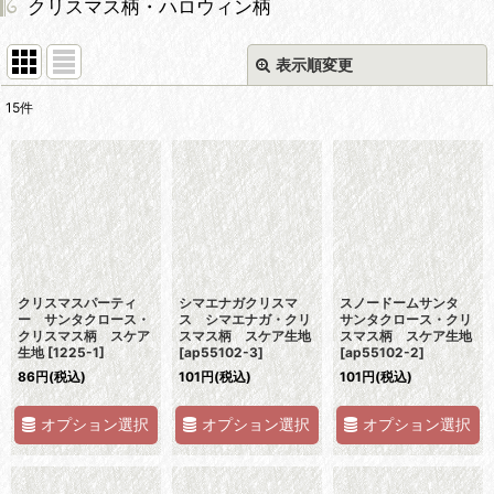
クリスマス柄・ハロウィン柄
表示順変更
閉じる
15
件
表示数
:
並び順
:
絞り込む
クリスマスパーティ
シマエナガクリスマ
スノードームサンタ
ー サンタクロース・
ス シマエナガ・クリ
サンタクロース・クリ
クリスマス柄 スケア
スマス柄 スケア生地
スマス柄 スケア生地
生地
[
1225-1
]
[
ap55102-3
]
[
ap55102-2
]
86
円
(税込)
101
円
(税込)
101
円
(税込)
オプション選択
オプション選択
オプション選択