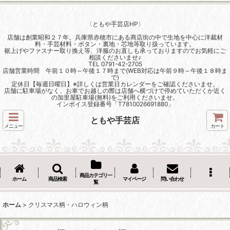
〈ともや手芸店HP〉
店舗は創業昭和２７年。兵庫県赤穂市にある商店街の中で生地を中心に洋裁材
料・手芸材料・ボタン・裏地・芯地等取り扱っています。
裾上げやファスナー取り換え等、洋服のお直しも承っておりますのでお気軽にご
相談くださいませ♪
TEL 0791-42-2705
店舗営業時間 午前１０時～午後１７時まで(WEB対応は午前９時～午後１８時ま
で)
定休日【毎週日曜日】※詳しくは営業日カレンダーをご確認くださいませ。
店舗に駐車場がなく、お車でお越しの際は店舗へ横づけで停めていただくか近く
の加里屋駐車場(無料)をご利用くださいませ。
インボイス登録番号「T7810026691880」
ともや手芸店
メニュー
カート
商品カテゴリ一
ホーム
商品検索
マイページ
問い合わせ
覧
ホーム
>
クリスマス柄・ハロウィン柄