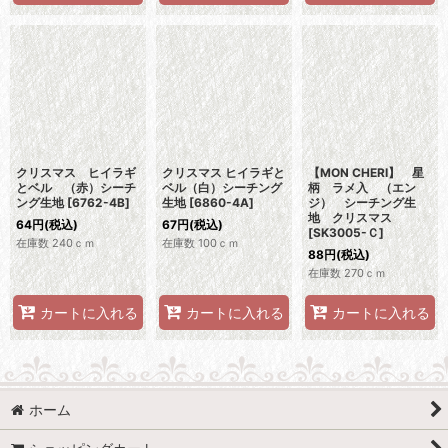
クリスマス ヒイラギ
クリスマス ヒイラギと
【MON CHERI】 星
とベル （赤）シーチ
ベル（白）シーチング
柄 ラメ入 （エン
ング生地
[
6762-4B
]
生地
[
6860-4A
]
ジ） シーチング生
地 クリスマス
64
円
(税込)
67
円
(税込)
[
SK3005-Ｃ
]
在庫数 240ｃｍ
在庫数 100ｃｍ
88
円
(税込)
在庫数 270ｃｍ
カートに入れる
カートに入れる
カートに入れる
ホーム