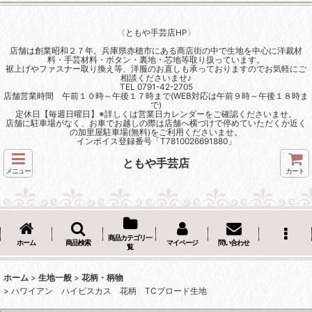
〈ともや手芸店HP〉
店舗は創業昭和２７年。兵庫県赤穂市にある商店街の中で生地を中心に洋裁材
料・手芸材料・ボタン・裏地・芯地等取り扱っています。
裾上げやファスナー取り換え等、洋服のお直しも承っておりますのでお気軽にご
相談くださいませ♪
TEL 0791-42-2705
店舗営業時間 午前１０時～午後１７時まで(WEB対応は午前９時～午後１８時ま
で)
定休日【毎週日曜日】※詳しくは営業日カレンダーをご確認くださいませ。
店舗に駐車場がなく、お車でお越しの際は店舗へ横づけで停めていただくか近く
の加里屋駐車場(無料)をご利用くださいませ。
インボイス登録番号「T7810026691880」
ともや手芸店
メニュー
カート
商品カテゴリ一
ホーム
商品検索
マイページ
問い合わせ
覧
ホーム
>
生地一般
>
花柄・柄物
>
ハワイアン ハイビスカス 花柄 TCブロード生地