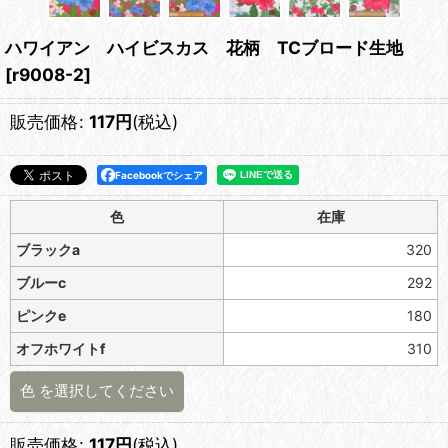
ハワイアン ハイビスカス 花柄 TCブロード生地
[
r9008-2
]
販売価格
:
117
円
(税込)
Facebookでシェア
色
在庫
ブラックa
320
ブルーc
292
ピンクe
180
オフホワイトf
310
色
を選択してください
販売価格
:
117
円
(税込)