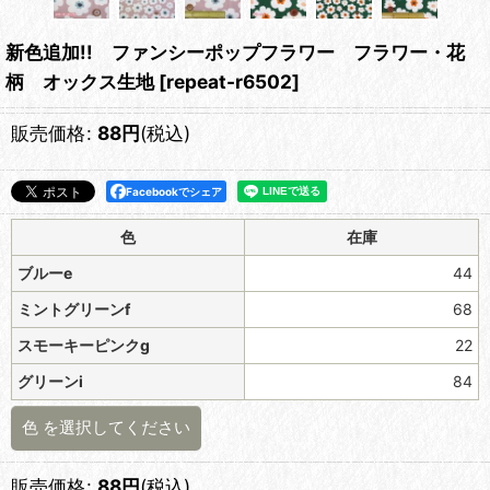
新色追加!! ファンシーポップフラワー フラワー・花
柄 オックス生地
[
repeat-r6502
]
販売価格
:
88
円
(税込)
Facebookでシェア
色
在庫
ブルーe
44
ミントグリーンf
68
スモーキーピンクg
22
グリーンi
84
色
を選択してください
販売価格
:
88
円
(税込)