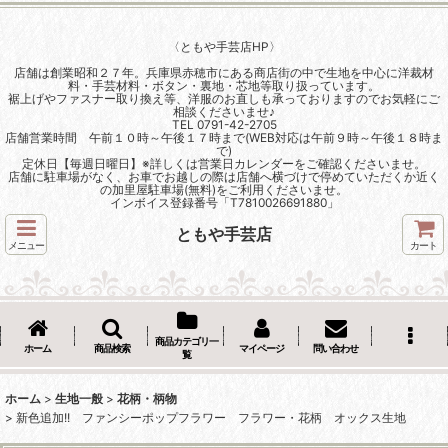
〈ともや手芸店HP〉
店舗は創業昭和２７年。兵庫県赤穂市にある商店街の中で生地を中心に洋裁材
料・手芸材料・ボタン・裏地・芯地等取り扱っています。
裾上げやファスナー取り換え等、洋服のお直しも承っておりますのでお気軽にご
相談くださいませ♪
TEL 0791-42-2705
店舗営業時間 午前１０時～午後１７時まで(WEB対応は午前９時～午後１８時ま
で)
定休日【毎週日曜日】※詳しくは営業日カレンダーをご確認くださいませ。
店舗に駐車場がなく、お車でお越しの際は店舗へ横づけで停めていただくか近く
の加里屋駐車場(無料)をご利用くださいませ。
インボイス登録番号「T7810026691880」
ともや手芸店
メニュー
カート
商品カテゴリ一
ホーム
商品検索
マイページ
問い合わせ
覧
ホーム
>
生地一般
>
花柄・柄物
>
新色追加!! ファンシーポップフラワー フラワー・花柄 オックス生地