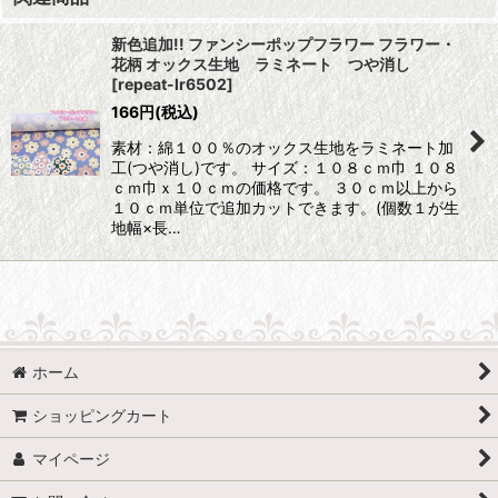
新色追加!! ファンシーポップフラワー フラワー・
花柄 オックス生地 ラミネート つや消し
[
repeat-lr6502
]
166
円
(税込)
素材：綿１００％のオックス生地をラミネート加
工(つや消し)です。 サイズ：１０８ｃｍ巾 １０８
ｃｍ巾ｘ１０ｃｍの価格です。 ３０ｃｍ以上から
１０ｃｍ単位で追加カットできます。(個数１が生
地幅×長…
ホーム
ショッピングカート
マイページ