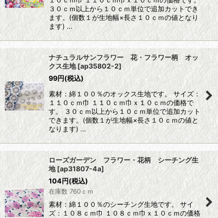
３０ｃｍ以上から１０ｃｍ単位で追加カットでき
ます。(個数１が生地幅×長さ１０ｃｍの値となり
ます) …
ナチュラルサンフラワー 花・フラワー柄 オッ
クス生地
[
ap35802-2
]
99
円
(税込)
素材：綿１００％のオックス生地です。 サイズ：
１１０ｃｍ巾 １１０ｃｍ巾ｘ１０ｃｍの価格で
す。 ３０ｃｍ以上から１０ｃｍ単位で追加カット
できます。(個数１が生地幅×長さ１０ｃｍの値と
なります) …
ローズガーデン フラワー・花柄 シーチング生
地
[
ap31807-4a
]
104
円
(税込)
在庫数 760ｃｍ
素材：綿１００％のシーチング生地です。 サイ
ズ：１０８ｃｍ巾 １０８ｃｍ巾ｘ１０ｃｍの価格