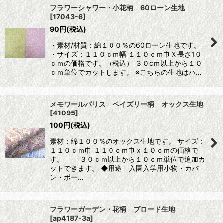
フラワーシャワー・小花柄 60ローン生地
[
17043-6
]
90
円
(税込)
・素材/材質：綿１００％の60ローン生地です。
・サイズ：１１０ｃｍ幅 １１０ｃｍ巾Ｘ長さ1０
ｃｍの価格です。（税込） ３０cｍ以上から１０
ｃｍ単位でカットします。 ※こちらの生地はハ…
メモワールパリス ペイズリー柄 オックス生地
[
41095
]
100
円
(税込)
素材：綿１００％のオックス生地です。 サイズ：
１１０ｃｍ巾 １１０ｃｍ巾ｘ１０ｃｍの価格で
す。 ３０ｃｍ以上から１０ｃｍ単位で追加カ
ットできます。 ◆用途 入園入学用小物・カバ
ン・ポー…
フラワーガーデン・花柄 ブロード生地
[
ap4187-3a
]