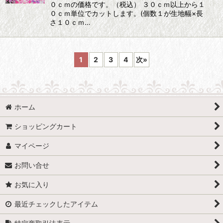
０ｃｍの価格です。（税込） ３０ｃｍ以上から１
０ｃｍ単位でカットします。(個数１が生地幅×長
さ１０ｃｍ…
1
2
3
4
次
»
ホーム
ショッピングカート
マイページ
お問い合せ
お気に入り
最近チェックしたアイテム