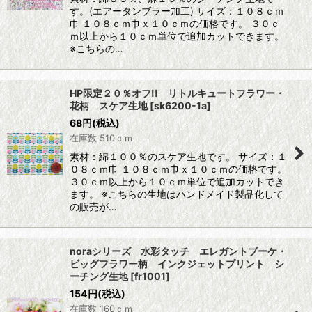
す。(エアータンブラー加工) サイズ：１０８ｃｍ
巾 １０８ｃｍ巾ｘ１０ｃｍの価格です。 ３０ｃ
ｍ以上から１０ｃｍ単位で追加カットできます。
※こちらの…
HP限定２０％オフ!! リトルキュートフラワー・
花柄 スケア生地
[
sk6200-1a
]
68
円
(税込)
在庫数 510ｃｍ
素材：綿１００％のスケア生地です。 サイズ：１
０８ｃｍ巾 １０８ｃｍ巾ｘ１０ｃｍの価格です。
３０ｃｍ以上から１０ｃｍ単位で追加カットでき
ます。 ※こちらの生地はハンドメイド製品化して
の販売が…
noraシリーズ 水彩タッチ エレガントブーケ・
ビッグフラワー柄 インクジェットプリント シ
ーチング生地
[
fr1001
]
154
円
(税込)
在庫数 160ｃｍ