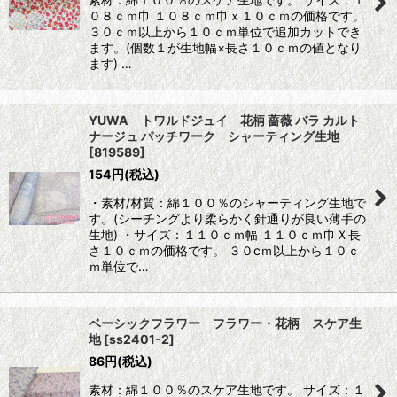
０８ｃｍ巾 １０８ｃｍ巾ｘ１０ｃｍの価格です。
３０ｃｍ以上から１０ｃｍ単位で追加カットでき
ます。(個数１が生地幅×長さ１０ｃｍの値となり
ます) …
YUWA トワルドジュイ 花柄 薔薇 バラ カルト
ナージュ パッチワーク シャーティング生地
[
819589
]
154
円
(税込)
・素材/材質：綿１００％のシャーティング生地で
す。(シーチングより柔らかく針通りが良い薄手の
生地) ・サイズ：１１０ｃｍ幅 １１０ｃｍ巾Ｘ長
さ１０ｃｍの価格です。 ３０cｍ以上から１０ｃ
ｍ単位で…
ベーシックフラワー フラワー・花柄 スケア生
地
[
ss2401-2
]
86
円
(税込)
素材：綿１００％のスケア生地です。 サイズ：１