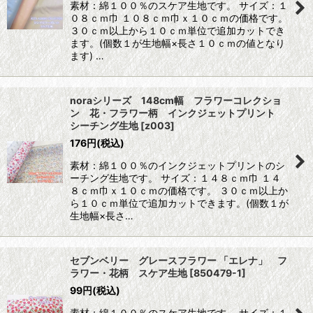
素材：綿１００％のスケア生地です。 サイズ：１
０８ｃｍ巾 １０８ｃｍ巾ｘ１０ｃｍの価格です。
３０ｃｍ以上から１０ｃｍ単位で追加カットでき
ます。(個数１が生地幅×長さ１０ｃｍの値となり
ます) …
noraシリーズ 148cm幅 フラワーコレクショ
ン 花・フラワー柄 インクジェットプリント
シーチング生地
[
z003
]
176
円
(税込)
素材：綿１００％のインクジェットプリントのシ
ーチング生地です。 サイズ：１４８ｃｍ巾 １４
８ｃｍ巾ｘ１０ｃｍの価格です。 ３０ｃｍ以上か
ら１０ｃｍ単位で追加カットできます。(個数１が
生地幅×長さ…
セブンベリー グレースフラワー 「エレナ」 フ
ラワー・花柄 スケア生地
[
850479-1
]
99
円
(税込)
素材：綿１００％のスケア生地です。 サイズ：１