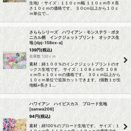
生地) ・サイズ：１１０ｃｍ幅 １１０ｃｍ巾Ｘ長
さ１０ｃｍの価格です。 ３０cｍ以上から１０ｃ
ｍ単位で…
さららシリーズ ハワイアン・モンステラ・ボタ
ニカル柄 インクジェットプリント オックス生
地
[
dpj-158ox-a
]
139
円
(税込)
在庫数 130ｃｍ
素材：綿１００％のインクジェットプリントのオ
ックス生地です。 サイズ：１０８ｃｍ巾 １０８
ｃｍ巾ｘ１０ｃｍの価格です。 ３０ｃｍ以上から
１０ｃｍ単位で追加カットできます。(個数１が生
地幅×長さ１…
ハワイアン ハイビスカス ブロード生地
[
sanwa206
]
94
円
(税込)
素材：綿100％のブロード生地です。 サイズ：１
１０ｃｍ巾 １１０ｃｍ巾ｘ１０ｃｍの価格です。