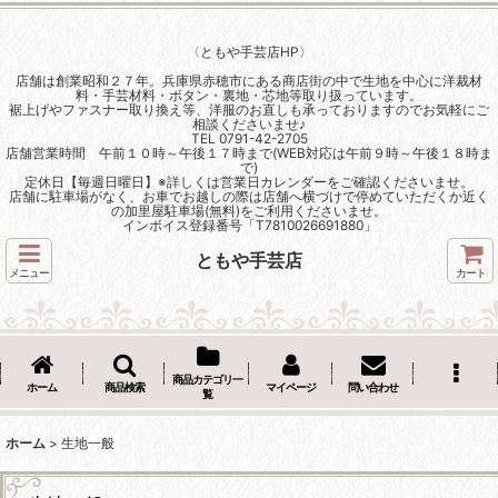
〈ともや手芸店HP〉
店舗は創業昭和２７年。兵庫県赤穂市にある商店街の中で生地を中心に洋裁材
料・手芸材料・ボタン・裏地・芯地等取り扱っています。
裾上げやファスナー取り換え等、洋服のお直しも承っておりますのでお気軽にご
相談くださいませ♪
TEL 0791-42-2705
店舗営業時間 午前１０時～午後１７時まで(WEB対応は午前９時～午後１８時ま
で)
定休日【毎週日曜日】※詳しくは営業日カレンダーをご確認くださいませ。
店舗に駐車場がなく、お車でお越しの際は店舗へ横づけで停めていただくか近く
の加里屋駐車場(無料)をご利用くださいませ。
インボイス登録番号「T7810026691880」
ともや手芸店
メニュー
カート
商品カテゴリ一
ホーム
商品検索
マイページ
問い合わせ
覧
ホーム
>
生地一般