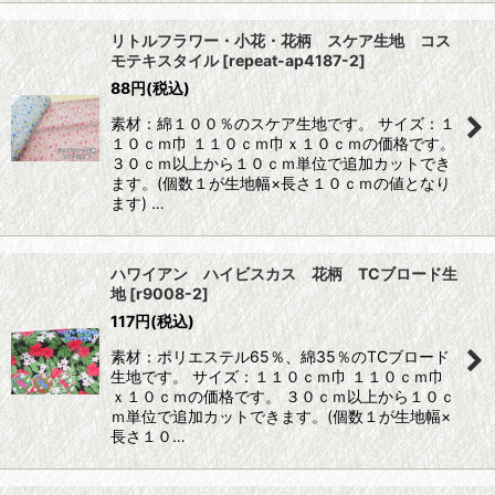
リトルフラワー・小花・花柄 スケア生地 コス
モテキスタイル
[
repeat-ap4187-2
]
88
円
(税込)
素材：綿１００％のスケア生地です。 サイズ：１
１０ｃｍ巾 １１０ｃｍ巾ｘ１０ｃｍの価格です。
３０ｃｍ以上から１０ｃｍ単位で追加カットでき
ます。(個数１が生地幅×長さ１０ｃｍの値となり
ます) …
ハワイアン ハイビスカス 花柄 TCブロード生
地
[
r9008-2
]
117
円
(税込)
素材：ポリエステル65％、綿35％のTCブロード
生地です。 サイズ：１１０ｃｍ巾 １１０ｃｍ巾
ｘ１０ｃｍの価格です。 ３０ｃｍ以上から１０ｃ
ｍ単位で追加カットできます。(個数１が生地幅×
長さ１０…