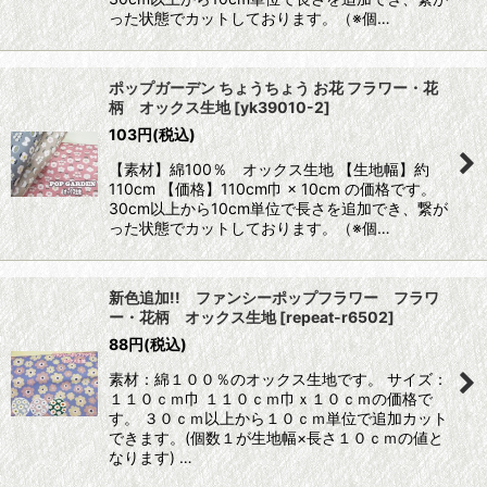
った状態でカットしております。（※個…
ポップガーデン ちょうちょう お花 フラワー・花
柄 オックス生地
[
yk39010-2
]
103
円
(税込)
【素材】綿100％ オックス生地 【生地幅】約
110cm 【価格】110cm巾 × 10cm の価格です。
30cm以上から10cm単位で長さを追加でき、繋が
った状態でカットしております。（※個…
新色追加!! ファンシーポップフラワー フラワ
ー・花柄 オックス生地
[
repeat-r6502
]
88
円
(税込)
素材：綿１００％のオックス生地です。 サイズ：
１１０ｃｍ巾 １１０ｃｍ巾ｘ１０ｃｍの価格で
す。 ３０ｃｍ以上から１０ｃｍ単位で追加カット
できます。(個数１が生地幅×長さ１０ｃｍの値と
なります) …