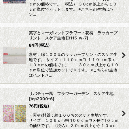
ｃｍの価格です。（税込） ３０cｍ以上から１０
ｃｍ単位でカットします。 ※こちらの生地はハ
ン…
英字とマーガレットフラワー・花柄 ラッカープ
リント スケア生地
[
3115-w-7
]
84
円
(税込)
素材：綿１００％のラッカープリントのスケア生
地です。 サイズ：１１０ｃｍ巾 １１０ｃｍ巾ｘ
１０ｃｍの価格です。 ３０ｃｍ以上から１０
ｃｍ単位で追加カットできます。 ※こちらの生地
はハンドメ…
リバティー風 フラワーガーデン スケア生地
[
tep2000-6
]
76
円
(税込)
・素材/材質：綿１００％のスケア生地です。 ・
サイズ：１０６ｃｍ幅 1０６ｃｍ巾Ｘ長さ1０ｃｍ
の価格です。（税込） ３０cｍ以上から１０ｃｍ