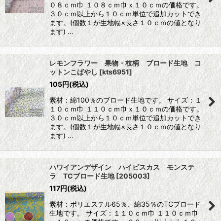
０８ｃｍ巾 １０８ｃｍ巾ｘ１０ｃｍの価格です。
３０ｃｍ以上から１０ｃｍ単位で追加カットでき
ます。(個数１が生地幅×長さ１０ｃｍの値となり
ます) …
レモンフラワー 果物・枝柄 ブロード生地 コ
ットンこばやし
[
kts6951
]
105
円
(税込)
素材：綿100％のブロード生地です。 サイズ：１
１０ｃｍ巾 １１０ｃｍ巾ｘ１０ｃｍの価格です。
３０ｃｍ以上から１０ｃｍ単位で追加カットでき
ます。(個数１が生地幅×長さ１０ｃｍの値となり
ます) …
ハワイアンデザイン ハイビスカス モンステ
ラ TCブロード生地
[
205003
]
117
円
(税込)
素材：ポリエステル65％、綿35％のTCブロード
生地です。 サイズ：１１０ｃｍ巾 １１０ｃｍ巾