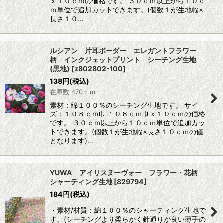
ｘ１０ｃｍの価格です。 ３０ｃｍ以上から１０ｃ
ｍ単位で追加カットできます。(個数１が生地幅×
長さ１０…
ルシアン 片耳ボーダー エレガントフラワー
柄 インクジェットプリント シーチング生地
(黒地)
[
z802802-100
]
138
円
(税込)
在庫数 470ｃｍ
素材：綿１００％のシーチング生地です。 サイ
ズ：１０８ｃｍ巾 １０８ｃｍ巾ｘ１０ｃｍの価格
です。 ３０ｃｍ以上から１０ｃｍ単位で追加カッ
トできます。(個数１が生地幅×長さ１０ｃｍの値
となります)…
YUWA アイリスヌーヴォー フラワー・花柄
シャーティング生地
[
829794
]
184
円
(税込)
・素材/材質：綿１００％のシャーティング生地で
す。(シーチングより柔らかく針通りが良い薄手の