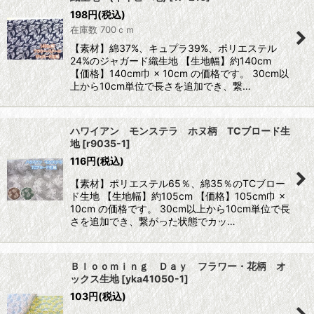
198
円
(税込)
在庫数 700ｃｍ
【素材】綿37%、キュプラ39%、ポリエステル
24%のジャガード織生地 【生地幅】約140cm
【価格】140cm巾 × 10cm の価格です。 30cm以
上から10cm単位で長さを追加でき、繋…
ハワイアン モンステラ ホヌ柄 TCブロード生
地
[
r9035-1
]
116
円
(税込)
【素材】ポリエステル65％、綿35％のTCブロー
ド生地 【生地幅】約105cm 【価格】105cm巾 ×
10cm の価格です。 30cm以上から10cm単位で長
さを追加でき、繋がった状態でカッ…
Ｂｌｏｏｍｉｎｇ Ｄａｙ フラワー・花柄 オ
ックス生地
[
yka41050-1
]
103
円
(税込)