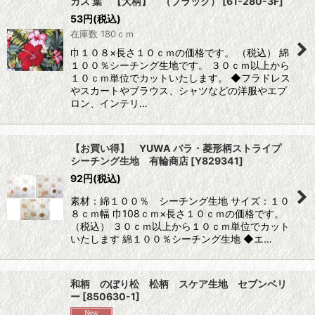
カス 葉 【大柄】 （ブラック）
[
61-280-3F
]
53
円
(税込)
在庫数 180ｃｍ
巾１０８×長さ１０ｃｍの価格です。 （税込） 綿
１００％シーチング生地です。 ３０ｃｍ以上から
１０ｃｍ単位でカットいたします。 ◆フラドレス
やスカートやブラウス、シャツなどの洋服やエプ
ロン、インテリ…
【お買い得】 YUWA バラ・菱形柄ストライプ
シーチング生地 有輪商店
[
Y829341
]
92
円
(税込)
素材：綿１００％ シーチング生地 サイズ：１０
８ｃｍ幅 巾108ｃｍ×長さ１０ｃｍの価格です。
（税込） ３０ｃｍ以上から１０ｃｍ単位でカット
いたします 綿１００％シーチング生地 ◆エ…
和柄 のぼり松 松柄 スケア生地 セブンベリ
ー
[
850630-1
]