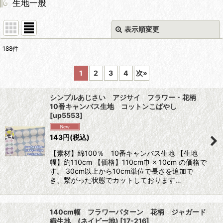
生地一般
表示順変更
閉じる
188
件
サブカテゴリ
:
1
2
3
4
次
»
表示数
:
シンプルあじさい アジサイ フラワー・花柄
10番キャンバス生地 コットンこばやし
並び順
:
[
up5553
]
143
円
(税込)
絞り込む
【素材】綿100％ 10番キャンバス生地 【生地
幅】約110cm 【価格】110cm巾 × 10cm の価格で
す。 30cm以上から10cm単位で長さを追加で
き、繋がった状態でカットしております…
140cm幅 フラワーパターン 花柄 ジャガード
織生地 (ネイビー地)
[
17-216
]