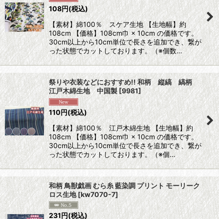
108
円
(税込)
【素材】綿100％ スケア生地 【生地幅】約
108cm 【価格】108cm巾 × 10cm の価格です。
30cm以上から10cm単位で長さを追加でき、繋が
った状態でカットしております。（※個数…
祭りや衣装などにおすすめ!! 和柄 縦縞 縞柄
江戸木綿生地 中国製
[
9981
]
110
円
(税込)
【素材】綿100％ 江戸木綿生地 【生地幅】約
108cm 【価格】108cm巾 × 10cm の価格です。
30cm以上から10cm単位で長さを追加でき、繋が
った状態でカットしております。（※個…
和柄 鳥獣戯画 むら糸 藍染調 プリント モーリーク
ロス生地
[
kw7070-7
]
231
円
(税込)