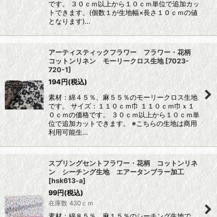
です。 ３０ｃｍ以上から１０ｃｍ単位で追加カッ
トできます。(個数１が生地幅×長さ１０ｃｍの値
となります)…
アーティスティックフラワー フラワー・花柄
コットンリネン モーリークロス生地
[
7023-
720-1
]
194
円
(税込)
素材：綿４５％、麻５５％のモーリークロス生地
です。 サイズ：１１０ｃｍ巾 １１０ｃｍ巾ｘ１
０ｃｍの価格です。 ３０ｃｍ以上から１０ｃｍ単
位で追加カットできます。 ※こちらの生地は商用
利用可能生…
スプリングセントフラワー・花柄 コットンリネ
ン シーチング生地 エアータンブラー加工
[
hsk613-a
]
99
円
(税込)
在庫数 430ｃｍ
素材：綿８５％、麻１５％のシーチング生地で