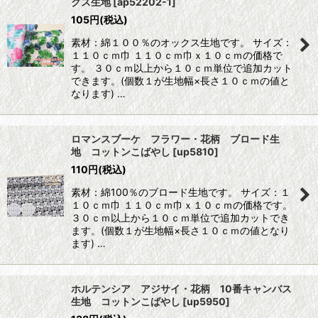
クス生地
[
ap52202-1
]
105
円
(税込)
素材：綿１００％のオックス生地です。 サイズ：
１１０ｃｍ巾 １１０ｃｍ巾ｘ１０ｃｍの価格で
す。 ３０ｃｍ以上から１０ｃｍ単位で追加カット
できます。(個数１が生地幅×長さ１０ｃｍの値と
なります) …
ロマンスブーケ フラワー・花柄 ブロード生
地 コットンこばやし
[
up5810
]
110
円
(税込)
素材：綿100％のブロード生地です。 サイズ：１
１０ｃｍ巾 １１０ｃｍ巾ｘ１０ｃｍの価格です。
３０ｃｍ以上から１０ｃｍ単位で追加カットでき
ます。(個数１が生地幅×長さ１０ｃｍの値となり
ます) …
ホルテンシア アジサイ・花柄 10番キャンバス
生地 コットンこばやし
[
up5950
]