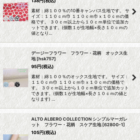
138
円
(税込)
素材：綿１００％の10番キャンバス生地です。 サ
イズ：１１０ｃｍ巾 １１０ｃｍ巾ｘ１０ｃｍの価
格です。 ３０ｃｍ以上から１０ｃｍ単位で追加カ
ットできます。(個数１が生地幅×長さ１０ｃｍの
値となり…
デージーフラワー フラワー・花柄 オックス生
地
[
hsk757
]
95
円
(税込)
素材：綿１００％のオックス生地です。 サイズ：
１１０ｃｍ巾 １１０ｃｍ巾ｘ１０ｃｍの価格で
す。 ３０ｃｍ以上から１０ｃｍ単位で追加カット
できます。(個数１が生地幅×長さ１０ｃｍの値と
なります) …
ALTO ALBERO COLLECTION シンプルマーガレ
ット フラワー・花柄 スケア生地
[
62800-1
]
105
円
(税込)