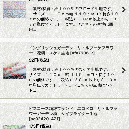
・素材/材質：綿１００％のブロード生地です。
・サイズ：１１０ｃｍ幅 １１０ｃｍ巾Ｘ長さ１０
ｃｍの価格です。（税込） ３０cｍ以上から１０
ｃｍ単位でカットします。 ※こちらの生地は商
用…
イングリッシュガーデン リトルブーケフラワ
ー・花柄 スケア生地
[
nf87506-2
]
92
円
(税込)
・素材/材質：綿１００％のスケア生地です。 ・
サイズ：１１０ｃｍ幅 １１０ｃｍ巾Ｘ長さ１０ｃ
ｍの価格です。（税込） ３０cｍ以上から１０ｃ
ｍ単位でカットします。 ※こちらの生地はハン
ド…
ビスコース繊維ブランド エコベロ リトルフラ
ワーガーデン柄 タイプライター生地
[
bc92420-421
]
173
円
(税込)