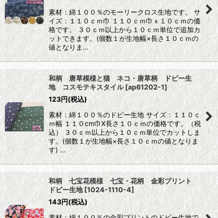
素材：綿１００％のモーリークロス生地です。 サ
イズ：１１０ｃｍ巾 １１０ｃｍ巾ｘ１０ｃｍの価
格です。 ３０ｃｍ以上から１０ｃｍ単位で追加カ
ットできます。(個数１が生地幅×長さ１０ｃｍの
値となりま…
和柄 唐草模様と猫 ネコ・唐草柄 ドビー生
地 コスモテキスタイル
[
ap61202-1
]
123
円
(税込)
素材：綿１００％のドビー生地 サイズ：１１０ｃ
ｍ幅 １１０cm巾X長さ１０ｃｍの価格です。（税
込） ３０ｃｍ以上から１０ｃｍ単位でカットしま
す。(個数１が生地幅×長さ１０ｃｍの値となりま
す) …
和柄 七宝花模様 七宝・花柄 金彩プリント
ドビー生地
[
1024-1110-4
]
143
円
(税込)
素材：綿１００％の金彩プリントのドビー生地で