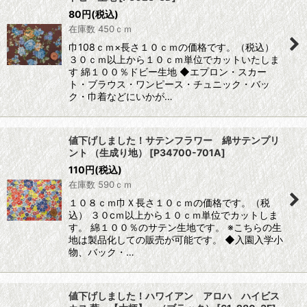
80
円
(税込)
在庫数 450ｃｍ
巾108ｃｍ×長さ１０ｃｍの価格です。（税込）
３０ｃｍ以上から１０ｃｍ単位でカットいたしま
す 綿１００％ドビー生地 ◆エプロン・スカー
ト・ブラウス・ワンピース・チュニック・バッ
ク・巾着などにいかが…
値下げしました！サテンフラワー 綿サテンプリ
ント （生成り地）
[
P34700-701A
]
110
円
(税込)
在庫数 590ｃｍ
１０８ｃｍ巾Ｘ長さ１０ｃｍの価格です。（税
込） ３０cｍ以上から１０ｃｍ単位でカットしま
す。 綿１００％のサテン生地です。 ※こちらの生
地は製品化しての販売が可能です。 ◆入園入学小
物、バック・…
値下げしました！ハワイアン アロハ ハイビス