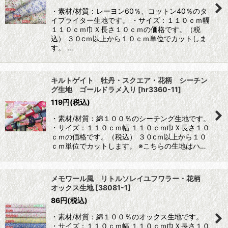
・素材/材質：レーヨン60％、コットン40％のタ
イプライター生地です。 ・サイズ：１１０ｃｍ幅
１１０ｃｍ巾Ｘ長さ１０ｃｍの価格です。（税
込） ３０cｍ以上から１０ｃｍ単位でカットしま
す。 …
キルトゲイト 牡丹・スクエア・花柄 シーチン
グ生地 ゴールドラメ入り
[
hr3360-11
]
119
円
(税込)
・素材/材質：綿１００％のシーチング生地です。
・サイズ：１１０ｃｍ幅 １１０ｃｍ巾Ｘ長さ１０
ｃｍの価格です。（税込） ３０cｍ以上から１０
ｃｍ単位でカットします。 ※こちらの生地はハ…
メモワール風 リトルソレイユフワラー・花柄
オックス生地
[
38081-1
]
86
円
(税込)
・素材/材質：綿１００％のオックス生地です。
・サイズ：１１０ｃｍ幅 １１０ｃｍ巾Ｘ長さ１０