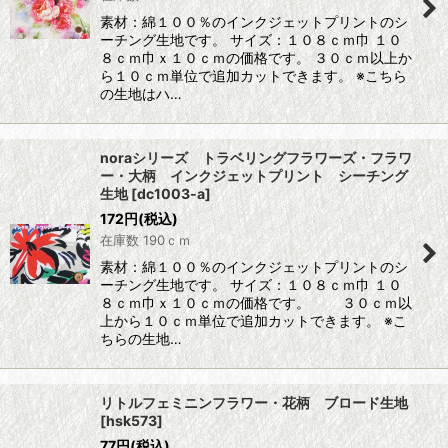
素材：綿１００％のインクジェットプリントのシ
ーチング生地です。 サイズ：１０８ｃｍ巾 １０
８ｃｍ巾ｘ１０ｃｍの価格です。 ３０ｃｍ以上か
ら１０ｃｍ単位で追加カットできます。 ※こちら
の生地はハ…
noraシリーズ トラベリングフラワーズ・フラワ
ー・大柄 インクジェットプリント シーチング
生地
[
dc1003-a
]
172
円
(税込)
在庫数 190ｃｍ
素材：綿１００％のインクジェットプリントのシ
ーチング生地です。 サイズ：１０８ｃｍ巾 １０
８ｃｍ巾ｘ１０ｃｍの価格です。 ３０ｃｍ以
上から１０ｃｍ単位で追加カットできます。 ※こ
ちらの生地…
リトルフェミニンフラワー・花柄 ブロード生地
[
hsk573
]
77
円
(税込)