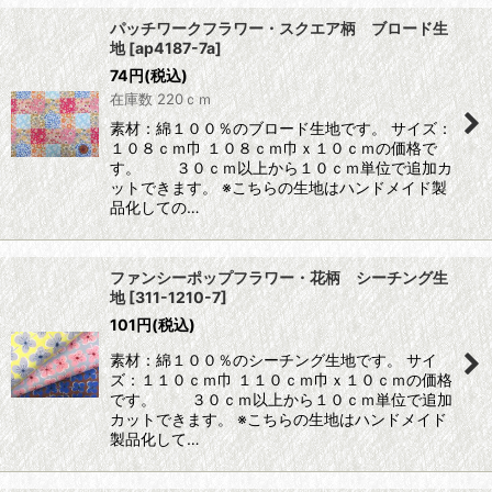
パッチワークフラワー・スクエア柄 ブロード生
地
[
ap4187-7a
]
74
円
(税込)
在庫数 220ｃｍ
素材：綿１００％のブロード生地です。 サイズ：
１０８ｃｍ巾 １０８ｃｍ巾ｘ１０ｃｍの価格で
す。 ３０ｃｍ以上から１０ｃｍ単位で追加カ
ットできます。 ※こちらの生地はハンドメイド製
品化しての…
ファンシーポップフラワー・花柄 シーチング生
地
[
311-1210-7
]
101
円
(税込)
素材：綿１００％のシーチング生地です。 サイ
ズ：１１０ｃｍ巾 １１０ｃｍ巾ｘ１０ｃｍの価格
です。 ３０ｃｍ以上から１０ｃｍ単位で追加
カットできます。 ※こちらの生地はハンドメイド
製品化して…