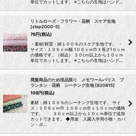
単位でカットします。 ※こちらの生地はハンド…
リトルローズ・フラワー・花柄 スケア生地
[
ztep2000-5
]
76
円
(税込)
・素材/材質：綿１００％のスケア生地です。 ・
サイズ：１０６ｃｍ幅 1０６ｃｍ巾Ｘ長さ1０ｃｍ
の価格です。（税込） ３０cｍ以上から１０ｃｍ
単位でカットします。 ※こちらの生地はハンド…
廃盤商品のため現品限り メモワールパリス プ
ランタン・花柄 シーチング生地
[
820815
]
108
円
(税込)
素材：綿１００％のシーチング生地です。 サイ
ズ：１０６ｃｍ巾 １０６ｃｍ巾ｘ１０ｃｍの価格
です。 ３０ｃｍ以上から１０ｃｍ単位で追加
カットできます。 ◆用途 入園入学用小物・カバ
ン・ポ…