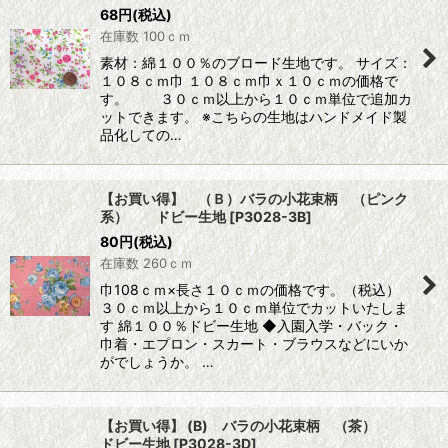
68
円
(税込)
在庫数 100ｃｍ
素材：綿１００％のブロード生地です。 サイズ：
１０８ｃｍ巾 １０８ｃｍ巾ｘ１０ｃｍの価格で
す。 ３０ｃｍ以上から１０ｃｍ単位で追加カ
ットできます。 ※こちらの生地はハンドメイド製
品化しての…
【お買い得】 （Ｂ）バラの小花束柄 （ピンク
系） ドビー生地
[
P3028-3B
]
80
円
(税込)
在庫数 260ｃｍ
巾108ｃｍ×長さ１０ｃｍの価格です。（税込）
３０ｃｍ以上から１０ｃｍ単位でカットいたしま
す 綿１００％ドビー生地 ◆入園入学・バック・
巾着・エプロン・スカート・ブラウスなどにいか
がでしょうか。 …
【お買い得】 (B) バラの小花束柄 （茶）
ドビー生地
[
P3028-3D
]