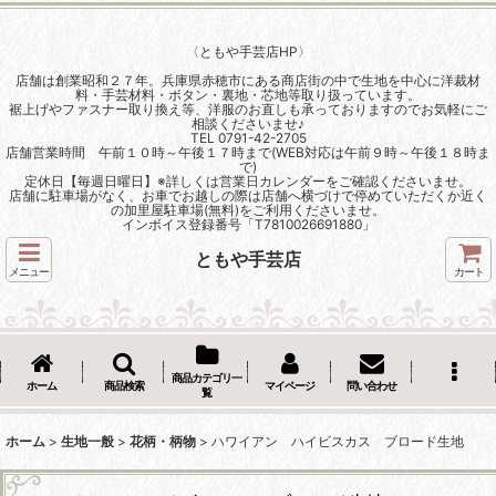
〈ともや手芸店HP〉
店舗は創業昭和２７年。兵庫県赤穂市にある商店街の中で生地を中心に洋裁材
料・手芸材料・ボタン・裏地・芯地等取り扱っています。
裾上げやファスナー取り換え等、洋服のお直しも承っておりますのでお気軽にご
相談くださいませ♪
TEL 0791-42-2705
店舗営業時間 午前１０時～午後１７時まで(WEB対応は午前９時～午後１８時ま
で)
定休日【毎週日曜日】※詳しくは営業日カレンダーをご確認くださいませ。
店舗に駐車場がなく、お車でお越しの際は店舗へ横づけで停めていただくか近く
の加里屋駐車場(無料)をご利用くださいませ。
インボイス登録番号「T7810026691880」
ともや手芸店
メニュー
カート
商品カテゴリ一
ホーム
商品検索
マイページ
問い合わせ
覧
ホーム
>
生地一般
>
花柄・柄物
>
ハワイアン ハイビスカス ブロード生地