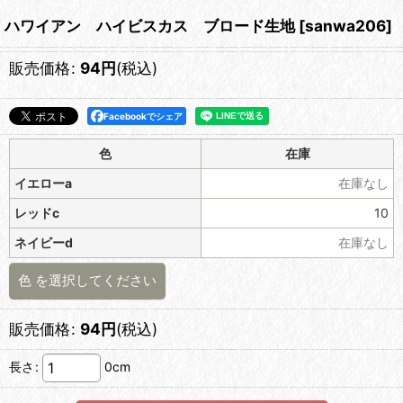
ハワイアン ハイビスカス ブロード生地
[
sanwa206
]
販売価格
:
94
円
(税込)
Facebookでシェア
色
在庫
イエローa
在庫なし
レッドc
10
ネイビーd
在庫なし
色
を選択してください
販売価格
:
94
円
(税込)
長さ
:
0cm