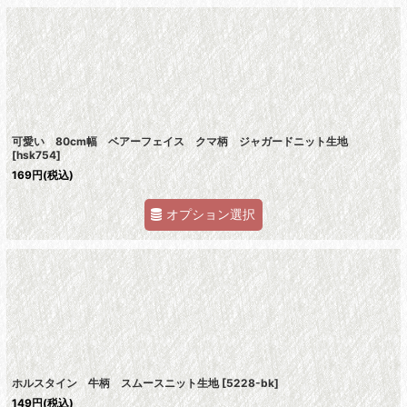
可愛い 80cm幅 ベアーフェイス クマ柄 ジャガードニット生地
[
hsk754
]
169
円
(税込)
オプション選択
ホルスタイン 牛柄 スムースニット生地
[
5228-bk
]
149
円
(税込)