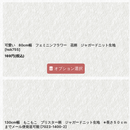
可愛い 80cm幅 フェミニンフラワー 花柄 ジャガードニット生地
[
hsk755
]
169
円
(税込)
オプション選択
130cm幅 もこもこ ブリスター柄 ジャガードニット生地 ※長さ５０ｃｍ
までメール便発送可能
[
7023-1400-2
]