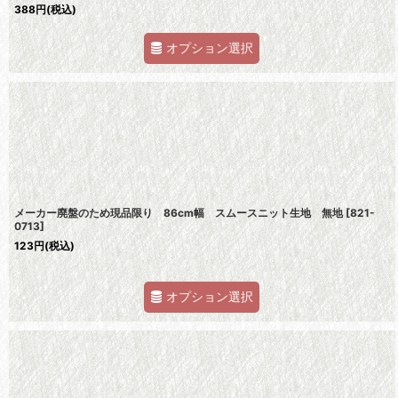
388
円
(税込)
オプション選択
メーカー廃盤のため現品限り 86cm幅 スムースニット生地 無地
[
821-
0713
]
123
円
(税込)
オプション選択