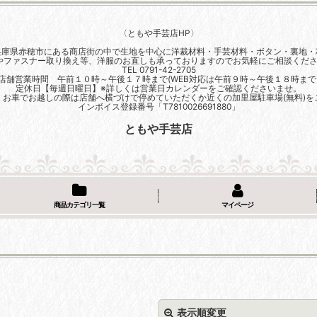
〈ともや手芸店HP〉
兵庫県赤穂市にある商店街の中で生地を中心に洋裁材料・手芸材料・ボタン・裏地・
やファスナー取り換え等、洋服のお直しも承っておりますのでお気軽にご相談くださ
TEL 0791-42-2705
店舗営業時間 午前１０時～午後１７時まで(WEB対応は午前９時～午後１８時まで
定休日【毎週日曜日】※詳しくは営業日カレンダーをご確認くださいませ。
、お車でお越しの際は店舗へ横づけで停めていただくか近くの加里屋駐車場(無料)を
インボイス登録番号「T7810026691880」
ともや手芸店
商品カテゴリ一覧
マイページ
表示順変更