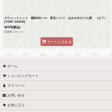
スウェットニット 幅約90ｃｍ 東京ハイジ はみがきのうた柄 （オフ）
[
TOKF-04OW
]
181
円
(税込)
在庫数 120ｃｍ
カートに入れる
ホーム
ショッピングカート
マイページ
お問い合せ
お気に入り