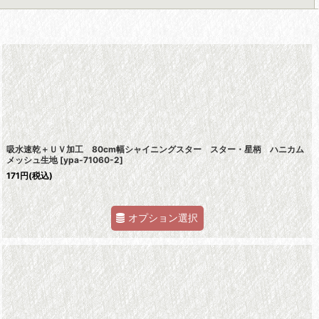
吸水速乾＋ＵＶ加工 80cm幅シャイニングスター スター・星柄 ハニカム
メッシュ生地
[
ypa-71060-2
]
171
円
(税込)
オプション選択