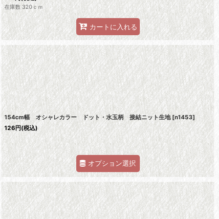
在庫数 320ｃｍ
カートに入れる
154cm幅 オシャレカラー ドット・水玉柄 接結ニット生地
[
n1453
]
126
円
(税込)
オプション選択