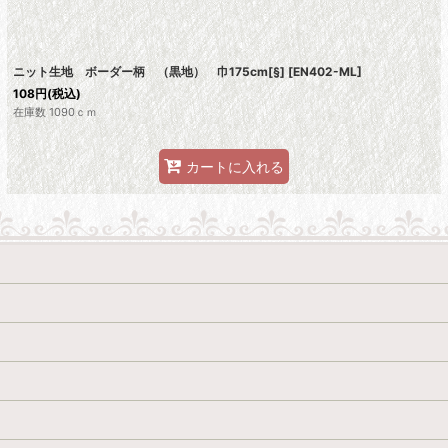
ニット生地 ボーダー柄 （黒地） 巾175cm[§]
[
EN402-ML
]
108
円
(税込)
在庫数 1090ｃｍ
カートに入れる