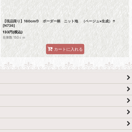
【現品限り】160cm巾 ボーダー柄 ニット地 （ベージュ×生成）↑
[
N736
]
133
円
(税込)
在庫数 150ｃｍ
カートに入れる