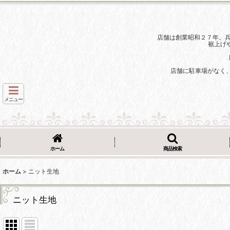
店舗は創業昭和２７年。
裾上げ
店舗に駐車場がなく
メニュー
ホーム
商品検索
ホーム
>
ニット生地
ニット生地