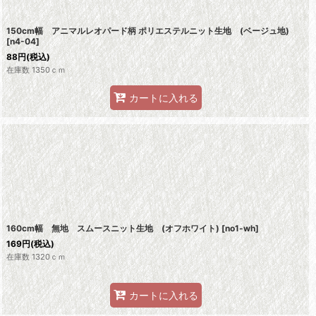
150cm幅 アニマルレオパード柄 ポリエステルニット生地 (ベージュ地)
[
n4-04
]
88
円
(税込)
在庫数 1350ｃｍ
カートに入れる
160cm幅 無地 スムースニット生地 (オフホワイト)
[
no1-wh
]
169
円
(税込)
在庫数 1320ｃｍ
カートに入れる