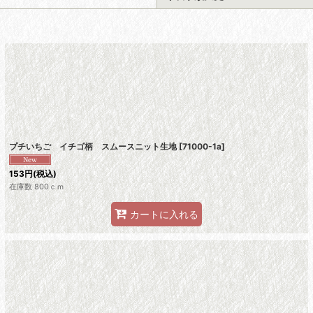
絞り込む
プチいちご イチゴ柄 スムースニット生地
[
71000-1a
]
153
円
(税込)
在庫数 800ｃｍ
カートに入れる