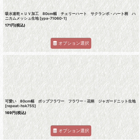
吸水速乾＋ＵＶ加工 80cm幅 チェリーハート サクランボ・ハート柄 ハ
ニカムメッシュ生地
[
ypa-71060-1
]
171
円
(税込)
オプション選択
可愛い 80cm幅 ポップフラワー フラワー・花柄 ジャガードニット生地
[
repeat-hsk755
]
169
円
(税込)
オプション選択