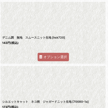
デニム調 無地 スムースニット生地
[
hsk720
]
143
円
(税込)
オプション選択
シルエットキャット ネコ柄 ジャガードニット生地
[
70080-1a
]
173
円
(税込)