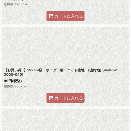
在庫数 1670ｃｍ
カートに入れる
【お買い得!!】152cm幅 ボーダー柄 ニット生地 (濃紺地)
[
new-n2-
3000-040
]
99
円
(税込)
在庫数 380ｃｍ
カートに入れる