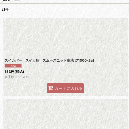
21
件
表示数
:
並び順
:
スイカバー スイカ柄 スムースニット生地
[
71000-2a
]
153
円
(税込)
在庫数 1000ｃｍ
カートに入れる