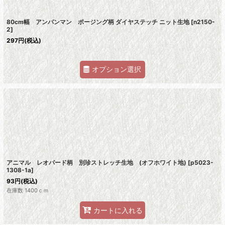
80cm幅 アンパンマン ポージング柄 ダイヤステッチ ニット生地
[
n2150-
2
]
297
円
(税込)
オプション選択
アニマル レオパード柄 別珍ストレッチ生地 (オフホワイト地)
[
p5023-
1308-1a
]
93
円
(税込)
在庫数 1400ｃｍ
カートに入れる