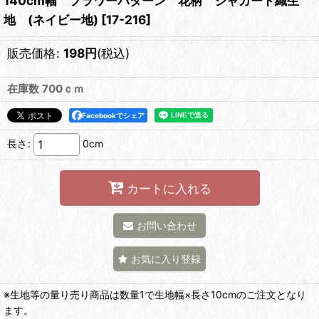
140cm幅 フラワーパターン 花柄 ジャガード織生
地 (ネイビー地)
[
17-216
]
販売価格
:
198
円
(税込)
在庫数 700ｃｍ
Facebookでシェア
長さ
:
0cm
カートに入れる
お問い合わせ
お気に入り登録
※生地等の量り売り商品は数量1で生地幅×長さ10cmのご注文となり
ます。