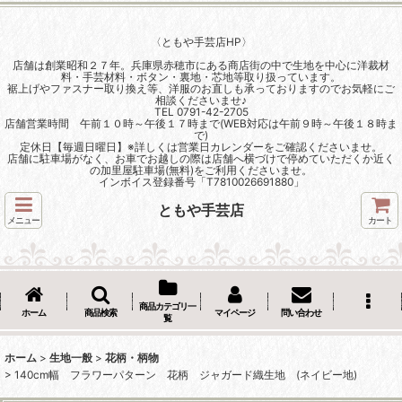
〈ともや手芸店HP〉
店舗は創業昭和２７年。兵庫県赤穂市にある商店街の中で生地を中心に洋裁材
料・手芸材料・ボタン・裏地・芯地等取り扱っています。
裾上げやファスナー取り換え等、洋服のお直しも承っておりますのでお気軽にご
相談くださいませ♪
TEL 0791-42-2705
店舗営業時間 午前１０時～午後１７時まで(WEB対応は午前９時～午後１８時ま
で)
定休日【毎週日曜日】※詳しくは営業日カレンダーをご確認くださいませ。
店舗に駐車場がなく、お車でお越しの際は店舗へ横づけで停めていただくか近く
の加里屋駐車場(無料)をご利用くださいませ。
インボイス登録番号「T7810026691880」
ともや手芸店
メニュー
カート
商品カテゴリ一
ホーム
商品検索
マイページ
問い合わせ
覧
ホーム
>
生地一般
>
花柄・柄物
>
140cm幅 フラワーパターン 花柄 ジャガード織生地 (ネイビー地)