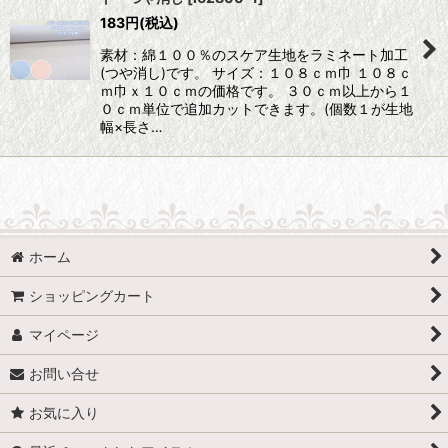
183
円
(税込)
素材：綿１００％のスケア生地をラミネート加工
(つや消し)です。 サイズ：１０８ｃｍ巾 １０８ｃ
ｍ巾ｘ１０ｃｍの価格です。 ３０ｃｍ以上から１
０ｃｍ単位で追加カットできます。(個数１が生地
幅×長さ…
ホーム
ショッピングカート
マイページ
お問い合せ
お気に入り