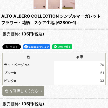
ALTO ALBERO COLLECTION シンプルマーガレット
フラワー・花柄 スケア生地
[
62800-1
]
販売価格
:
105
円
(税込)
Facebookでシェア
色
在庫
ライトベージュa
76
ブルーb
51
ピンクc
33
色
を選択してください
販売価格
:
105
円
(税込)