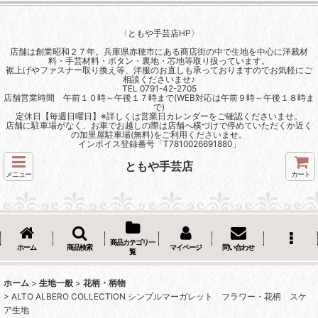
〈ともや手芸店HP〉
店舗は創業昭和２７年。兵庫県赤穂市にある商店街の中で生地を中心に洋裁材
料・手芸材料・ボタン・裏地・芯地等取り扱っています。
裾上げやファスナー取り換え等、洋服のお直しも承っておりますのでお気軽にご
相談くださいませ♪
TEL 0791-42-2705
店舗営業時間 午前１０時～午後１７時まで(WEB対応は午前９時～午後１８時ま
で)
定休日【毎週日曜日】※詳しくは営業日カレンダーをご確認くださいませ。
店舗に駐車場がなく、お車でお越しの際は店舗へ横づけで停めていただくか近く
の加里屋駐車場(無料)をご利用くださいませ。
インボイス登録番号「T7810026691880」
ともや手芸店
メニュー
カート
商品カテゴリ一
ホーム
商品検索
マイページ
問い合わせ
覧
ホーム
>
生地一般
>
花柄・柄物
>
ALTO ALBERO COLLECTION シンプルマーガレット フラワー・花柄 スケ
ア生地