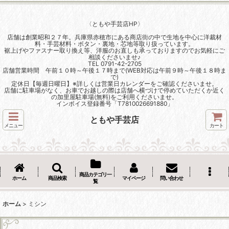
〈ともや手芸店HP〉
店舗は創業昭和２７年。兵庫県赤穂市にある商店街の中で生地を中心に洋裁材
料・手芸材料・ボタン・裏地・芯地等取り扱っています。
裾上げやファスナー取り換え等、洋服のお直しも承っておりますのでお気軽にご
相談くださいませ♪
TEL 0791-42-2705
店舗営業時間 午前１０時～午後１７時まで(WEB対応は午前９時～午後１８時ま
で)
定休日【毎週日曜日】※詳しくは営業日カレンダーをご確認くださいませ。
店舗に駐車場がなく、お車でお越しの際は店舗へ横づけで停めていただくか近く
の加里屋駐車場(無料)をご利用くださいませ。
インボイス登録番号「T7810026691880」
ともや手芸店
メニュー
カート
商品カテゴリ一
ホーム
商品検索
マイページ
問い合わせ
覧
ホーム
>
ミシン