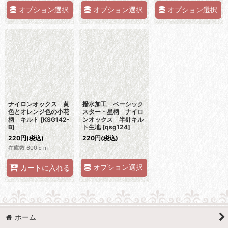
オプション選択
オプション選択
オプション選択
ナイロンオックス 黄
撥水加工 ベーシック
色とオレンジ色の小花
スター・星柄 ナイロ
柄 キルト
[
KSG142-
ンオックス 半針キル
B
]
ト生地
[
qsg124
]
220
円
(税込)
220
円
(税込)
在庫数 600ｃｍ
オプション選択
カートに入れる
ホーム