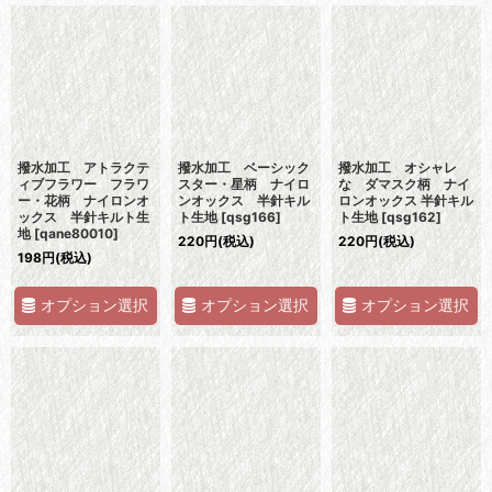
撥水加工 アトラクテ
撥水加工 ベーシック
撥水加工 オシャレ
ィブフラワー フラワ
スター・星柄 ナイロ
な ダマスク柄 ナイ
ー・花柄 ナイロンオ
ンオックス 半針キル
ロンオックス 半針キル
ックス 半針キルト生
ト生地
[
qsg166
]
ト生地
[
qsg162
]
地
[
qane80010
]
220
円
(税込)
220
円
(税込)
198
円
(税込)
オプション選択
オプション選択
オプション選択