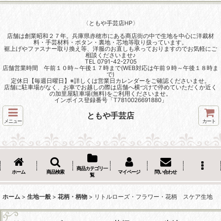
〈ともや手芸店HP〉
店舗は創業昭和２７年。兵庫県赤穂市にある商店街の中で生地を中心に洋裁材
料・手芸材料・ボタン・裏地・芯地等取り扱っています。
裾上げやファスナー取り換え等、洋服のお直しも承っておりますのでお気軽にご
相談くださいませ♪
TEL 0791-42-2705
店舗営業時間 午前１０時～午後１７時まで(WEB対応は午前９時～午後１８時ま
で)
定休日【毎週日曜日】※詳しくは営業日カレンダーをご確認くださいませ。
店舗に駐車場がなく、お車でお越しの際は店舗へ横づけで停めていただくか近く
の加里屋駐車場(無料)をご利用くださいませ。
インボイス登録番号「T7810026691880」
ともや手芸店
メニュー
カート
商品カテゴリ一
ホーム
商品検索
マイページ
問い合わせ
覧
ホーム
>
生地一般
>
花柄・柄物
>
リトルローズ・フラワー・花柄 スケア生地