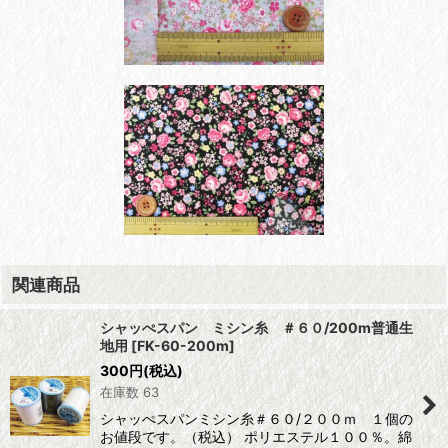
関連商品
シャッぺスパン ミシン糸 ＃６０/200m普通生
地用
[
FK-60-200m
]
300
円
(税込)
在庫数 63
シャッぺスパンミシン糸＃６０/２００ｍ １個の
お値段です。（税込） ポリエステル１００％。綿