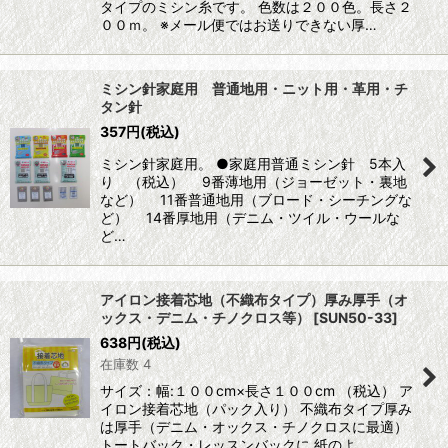
タイプのミシン糸です。 色数は２００色。長さ２
００ｍ。 ※メール便ではお送りできない厚…
ミシン針家庭用 普通地用・ニット用・革用・チ
タン針
357
円
(税込)
ミシン針家庭用。 ●家庭用普通ミシン針 5本入
り （税込） 9番薄地用（ジョーゼット・裏地
など） 11番普通地用（ブロード・シーチングな
ど） 14番厚地用（デニム・ツイル・ウールな
ど…
アイロン接着芯地（不織布タイプ）厚み厚手（オ
ックス・デニム・チノクロス等）
[
SUN50-33
]
638
円
(税込)
在庫数 4
サイズ：幅:１００cm×長さ１００cm （税込） ア
イロン接着芯地（パック入り） 不織布タイプ厚み
は厚手（デニム・オックス・チノクロスに最適）
トートバック・レッスンバックに 紙のよ…