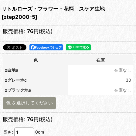
リトルローズ・フラワー・花柄 スケア生地
[
ztep2000-5
]
販売価格
:
76
円
(税込)
Facebookでシェア
色
在庫
z白地a
在庫なし
zグレー地c
30
zブラック地e
在庫なし
色
を選択してください
販売価格
:
76
円
(税込)
長さ
:
0cm