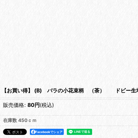
【お買い得】 (B) バラの小花束柄 （茶） ドビー生
販売価格
:
80
円
(税込)
在庫数 450ｃｍ
Facebookでシェア