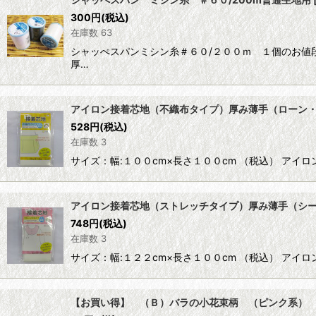
300
円
(税込)
在庫数 63
シャッぺスパンミシン糸＃６０/２００ｍ １個のお値
厚…
アイロン接着芯地（不織布タイプ）厚み薄手（ローン
528
円
(税込)
在庫数 3
サイズ：幅:１００cm×長さ１００cm （税込） ア
アイロン接着芯地（ストレッチタイプ）厚み薄手（シ
748
円
(税込)
在庫数 3
サイズ：幅:１２２cm×長さ１００cm （税込） ア
【お買い得】 （Ｂ）バラの小花束柄 （ピンク系）