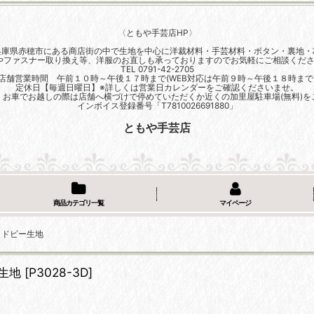
〈ともや手芸店HP〉
兵庫県赤穂市にある商店街の中で生地を中心に洋裁材料・手芸材料・ボタン・裏地・
やファスナー取り換え等、洋服のお直しも承っておりますのでお気軽にご相談くださ
TEL 0791-42-2705
店舗営業時間 午前１０時～午後１７時まで(WEB対応は午前９時～午後１８時まで
定休日【毎週日曜日】※詳しくは営業日カレンダーをご確認くださいませ。
、お車でお越しの際は店舗へ横づけで停めていただくか近くの加里屋駐車場(無料)を
インボイス登録番号「T7810026691880」
ともや手芸店
商品カテゴリ一覧
マイページ
 ドビー生地
生地
[
P3028-3D
]