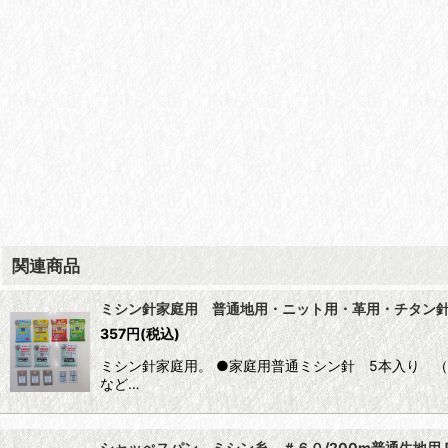
関連商品
ミシン針家庭用 普通地用・ニット用・革用・チタン
357
円
(税込)
ミシン針家庭用。 ●家庭用普通ミシン針 5本入り 
など…
シャッぺスパン ミシン糸 ＃６０/200m普通生地用