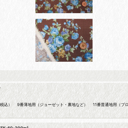
針
（税込） 9番薄地用（ジョーゼット・裏地など） 11番普通地用（ブ
[
FK-60-200m
]