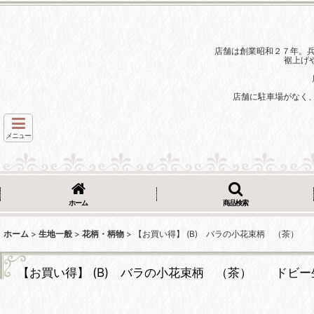
店舗は創業昭和２７年。
裾上げ
店舗に駐車場がなく
メニュー
ホーム
商品検索
ホーム
>
生地一般
>
花柄・柄物
>
【お買い得】 (B) バラの小花束柄 （茶）
【お買い得】 (B) バラの小花束柄 （茶） ドビー