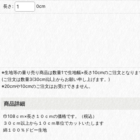
長さ
:
0cm
※生地等の量り売り商品は数量1で生地幅×長さ10cmのご注文となりま
(ご注文は数量3(30cm)以上からお願い申し上げます。)
※20cmや10cmのご注文はお受けできません。
商品詳細
巾108ｃｍ×長さ１０ｃｍの価格です。（税込）
３０ｃｍ以上から１０ｃｍ単位でカットいたします
綿１００％ドビー生地