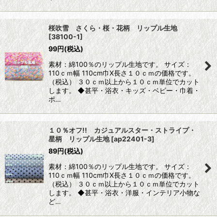
桜吹雪 さくら・桜・花柄 リップル生地
[
38100-1
]
99
円
(税込)
素材：綿100％のリップル生地です。 サイズ：
110ｃｍ幅 110cm巾X長さ１０ｃｍの価格です。
（税込） ３０ｃｍ以上から１０ｃｍ単位でカット
します。 ◆甚平・浴衣・キッズ・ベビー・巾着・
ポ…
１０％オフ!! カジュアルスター・ストライプ・
星柄 リップル生地
[
ap22401-3
]
89
円
(税込)
素材：綿100％のリップル生地です。 サイズ：
110ｃｍ幅 110cm巾X長さ１０ｃｍの価格です。
（税込） ３０ｃｍ以上から１０ｃｍ単位でカット
します。 ◆甚平・浴衣・洋服・インテリア小物な
ど…