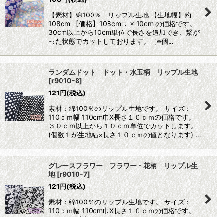
【素材】綿100％ リップル生地 【生地幅】約
108cm 【価格】108cm巾 × 10cm の価格です。
30cm以上から10cm単位で長さを追加でき、繋が
った状態でカットしております。（※個…
ランダムドット ドット・水玉柄 リップル生地
[
r9010-8
]
121
円
(税込)
素材：綿100％のリップル生地です。 サイズ：
110ｃｍ幅 110cm巾X長さ１０ｃｍの価格です。
３０ｃｍ以上から１０ｃｍ単位でカットします。
(個数１が生地幅×長さ１０ｃｍの値となります) …
グレースフラワー フラワー・花柄 リップル生
地
[
r9010-7
]
121
円
(税込)
素材：綿100％のリップル生地です。 サイズ：
110ｃｍ幅 110cm巾X長さ１０ｃｍの価格です。