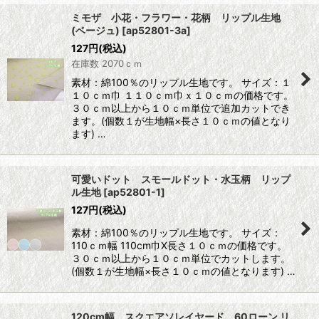
ミモザ 小花・フラワー・花柄 リップル生地
(ベージュ)
[
ap52801-3a
]
127
円
(税込)
在庫数 2070ｃｍ
素材：綿100％のリップル生地です。 サイズ：１
１０ｃｍ巾 １１０ｃｍ巾ｘ１０ｃｍの価格です。
３０ｃｍ以上から１０ｃｍ単位で追加カットでき
ます。(個数１が生地幅×長さ１０ｃｍの値となり
ます) …
可愛いドット スモールドット・水玉柄 リップ
ル生地
[
ap52801-1
]
127
円
(税込)
素材：綿100％のリップル生地です。 サイズ：
110ｃｍ幅 110cm巾X長さ１０ｃｍの価格です。
３０ｃｍ以上から１０ｃｍ単位でカットします。
(個数１が生地幅×長さ１０ｃｍの値となります) …
120cm幅 スクエアソレイヤード 60ローン リ