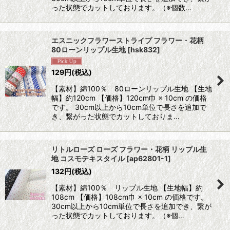
った状態でカットしております。（※個数…
エスニックフラワーストライプ フラワー・花柄
80ローンリップル生地
[
hsk832
]
129
円
(税込)
【素材】綿100％ 80ローンリップル生地 【生地
幅】約120cm 【価格】120cm巾 × 10cm の価格
です。 30cm以上から10cm単位で長さを追加で
き、繋がった状態でカットしておりま…
リトルローズ ローズ フラワー・花柄 リップル生
地 コスモテキスタイル
[
ap62801-1
]
132
円
(税込)
【素材】綿100％ リップル生地 【生地幅】約
108cm 【価格】108cm巾 × 10cm の価格です。
30cm以上から10cm単位で長さを追加でき、繋が
った状態でカットしております。（※個…