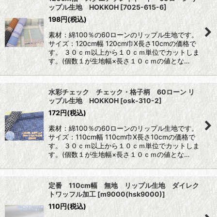
ップル生地 HOKKOH
[
7025-615-6
]
198
円
(税込)
素材：綿100％の60ローンのリップル生地です。
サイズ：120cm幅 120cm巾X長さ10cmの価格で
す。 ３０ｃｍ以上から１０ｃｍ単位でカットしま
す。(個数１が生地幅×長さ１０ｃｍの値とな…
水彩チェック チェック・格子柄 60ローン リ
ップル生地 HOKKOH
[
osk-310-2
]
172
円
(税込)
素材：綿100％の60ローンのリップル生地です。
サイズ：110cm幅 110cm巾X長さ10cmの価格で
す。 ３０ｃｍ以上から１０ｃｍ単位でカットしま
す。(個数１が生地幅×長さ１０ｃｍの値とな…
定番 110cm幅 無地 リップル生地 ダイレク
トワッフル加工
[
m9000(hsk9000)
]
110
円
(税込)