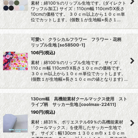
素材：綿100％のリップル生地です。(ダイレクト
ワッフル加工) サイズ：110cm幅 110cm巾X長さ
10cmの価格です。 ３０ｃｍ以上から１０ｃｍ単
位でカットします。(個数１が生地幅×長さ１…
可愛い クラシカルフラワー フラワー・花柄
リップル生地
[
so58500-1
]
106
円
(税込)
素材：綿100％のリップル生地です。 サイズ：
110ｃｍ幅 110cm巾X長さ１０ｃｍの価格です。
３０ｃｍ以上から１０ｃｍ単位でカットします。
(個数１が生地幅×長さ１０ｃｍの値となります) …
130cm幅 高機能素材クールマックス使用 スト
ライプ柄 サッカー生地
[
coolmax-22411
]
190
円
(税込)
素材：綿31％、ポリエステル69％の高機能素材
「クールマックス」を使用したサッカー生地で
す。 サイズ：幅130cm １３０ｃｍ巾ｘ１０ｃｍ