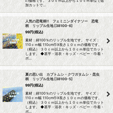
の価格です。 ３０ｃｍ以上から１０ｃｍ単位で追
加カットで…
人気の恐竜柄!! フェミニンダイナソー 恐竜
柄 リップル生地
[
38100-6
]
99
円
(税込)
素材：綿100％のリップル生地です。 サイズ：
110ｃｍ幅 110cm巾X長さ１０ｃｍの価格です。
（税込） ３０ｃｍ以上から１０ｃｍ単位でカット
します。 ◆甚平・浴衣・キッズ・ベビー・巾着・
ポ…
夏の思い出 カブトムシ・クワガタムシ・昆虫
柄 リップル生地
[
38100-5
]
99
円
(税込)
素材：綿100％のリップル生地です。 サイズ：
110ｃｍ幅 110cm巾X長さ１０ｃｍの価格です。
（税込） ３０ｃｍ以上から１０ｃｍ単位でカット
します。 ◆甚平・浴衣・キッズ・ベビー・巾着・
ポ…