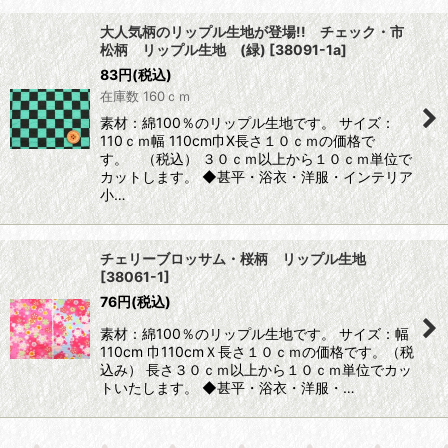
大人気柄のリップル生地が登場!! チェック・市
松柄 リップル生地 (緑)
[
38091-1a
]
83
円
(税込)
在庫数 160ｃｍ
素材：綿100％のリップル生地です。 サイズ：
110ｃｍ幅 110cm巾X長さ１０ｃｍの価格で
す。 （税込） ３０ｃｍ以上から１０ｃｍ単位で
カットします。 ◆甚平・浴衣・洋服・インテリア
小…
チェリーブロッサム・桜柄 リップル生地
[
38061-1
]
76
円
(税込)
素材：綿100％のリップル生地です。 サイズ：幅
110cm 巾110cmＸ長さ１０ｃｍの価格です。（税
込み） 長さ３０ｃｍ以上から１０ｃｍ単位でカッ
トいたします。 ◆甚平・浴衣・洋服・…