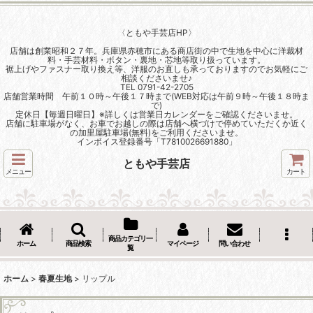
〈ともや手芸店HP〉
店舗は創業昭和２７年。兵庫県赤穂市にある商店街の中で生地を中心に洋裁材
料・手芸材料・ボタン・裏地・芯地等取り扱っています。
裾上げやファスナー取り換え等、洋服のお直しも承っておりますのでお気軽にご
相談くださいませ♪
TEL 0791-42-2705
店舗営業時間 午前１０時～午後１７時まで(WEB対応は午前９時～午後１８時ま
で)
定休日【毎週日曜日】※詳しくは営業日カレンダーをご確認くださいませ。
店舗に駐車場がなく、お車でお越しの際は店舗へ横づけで停めていただくか近く
の加里屋駐車場(無料)をご利用くださいませ。
インボイス登録番号「T7810026691880」
ともや手芸店
メニュー
カート
商品カテゴリ一
ホーム
商品検索
マイページ
問い合わせ
覧
ホーム
>
春夏生地
>
リップル