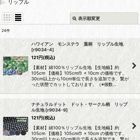
リップル
表示順変更
閉じる
24
件
表示数
:
ハワイアン モンステラ 葉柄 リップル生地
[
r9034-4
]
並び順
:
121
円
(税込)
【素材】綿100％リップル生地 【生地幅】約
絞り込む
105cm 【価格】105cm巾 × 10cm の価格です。
30cm以上から10cm単位で長さを追加でき、繋が
った状態でカットしております。（※個数…
ナチュラルドット ドット・サークル柄 リップ
ル生地
[
r9034-9
]
121
円
(税込)
【素材】綿100％リップル生地 【生地幅】約
105cm 【価格】105cm巾 × 10cm の価格です。
30cm以上から10cm単位で長さを追加でき、繋が