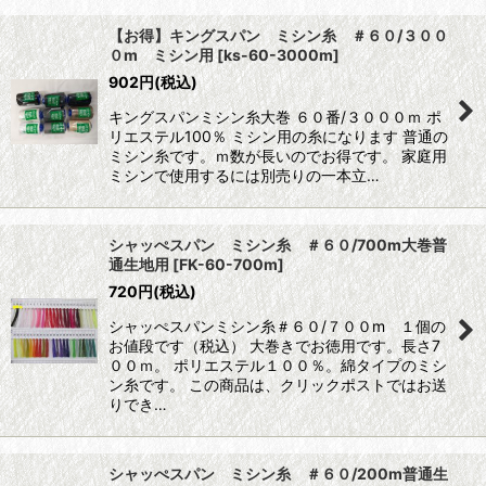
【お得】キングスパン ミシン糸 ＃６０/３００
０m ミシン用
[
ks-60-3000m
]
902
円
(税込)
キングスパンミシン糸大巻 ６０番/３０００ｍ ポ
リエステル100％ ミシン用の糸になります 普通の
ミシン糸です。ｍ数が長いのでお得です。 家庭用
ミシンで使用するには別売りの一本立…
シャッぺスパン ミシン糸 ＃６０/700m大巻普
通生地用
[
FK-60-700m
]
720
円
(税込)
シャッぺスパンミシン糸＃６０/７００m １個の
お値段です（税込） 大巻きでお徳用です。長さ7
００ｍ。 ポリエステル１００％。綿タイプのミシ
ン糸です。 この商品は、クリックポストではお送
りでき…
シャッぺスパン ミシン糸 ＃６０/200m普通生