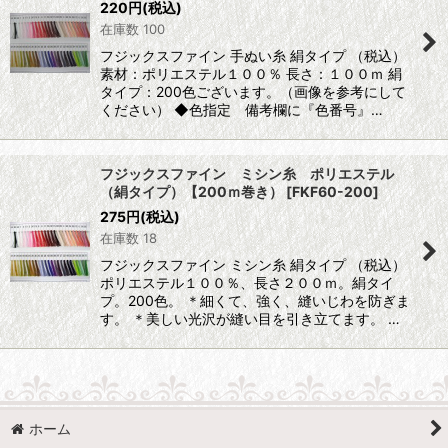
220
円
(税込)
在庫数 100
フジックスファイン 手ぬい糸 絹タイプ （税込）
素材：ポリエステル１００％ 長さ：１００ｍ 絹
タイプ：200色ございます。（画像を参考にして
ください） ◆色指定 備考欄に『色番号』…
フジックスファイン ミシン糸 ポリエステル
（絹タイプ）【200ｍ巻き）
[
FKF60-200
]
275
円
(税込)
在庫数 18
フジックスファイン ミシン糸 絹タイプ （税込）
ポリエステル１００％、長さ２００ｍ。絹タイ
プ。200色。 ＊細くて、強く、縫いじわを防ぎま
す。 ＊美しい光沢が縫い目を引き立てます。 …
ホーム