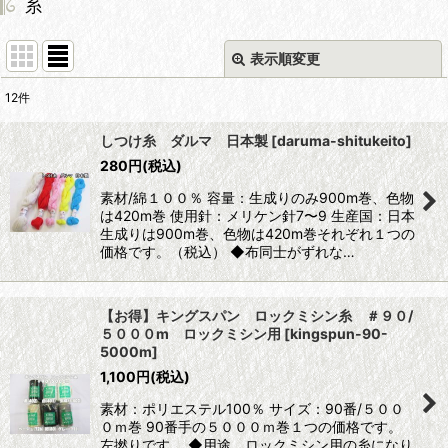
糸
表示順変更
閉じる
12
件
表示数
:
しつけ糸 ダルマ 日本製
[
daruma-shitukeito
]
280
円
(税込)
並び順
:
素材/綿１００％ 容量：生成りのみ900m巻、色物
は420m巻 使用針：メリケン針7〜9 生産国：日本
絞り込む
生成りは900m巻、色物は420m巻それぞれ１つの
価格です。（税込） ◆布同士がずれな…
【お得】キングスパン ロックミシン糸 ＃９０/
５０００m ロックミシン用
[
kingspun-90-
5000m
]
1,100
円
(税込)
素材：ポリエステル100％ サイズ：90番/５００
０ｍ巻 90番手の５０００ｍ巻１つの価格です。
左撚りです。 ◆用途 ロックミシン用の糸になり