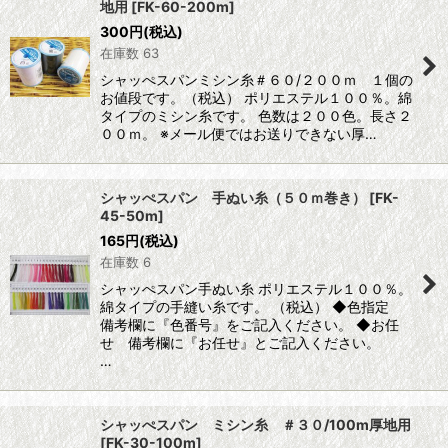
地用
[
FK-60-200m
]
300
円
(税込)
在庫数 63
シャッぺスパンミシン糸＃６０/２００ｍ １個の
お値段です。（税込） ポリエステル１００％。綿
タイプのミシン糸です。 色数は２００色。長さ２
００ｍ。 ※メール便ではお送りできない厚…
シャッぺスパン 手ぬい糸（５０ｍ巻き）
[
FK-
45-50m
]
165
円
(税込)
在庫数 6
シャッぺスパン手ぬい糸 ポリエステル１００％。
綿タイプの手縫い糸です。 （税込） ◆色指定
備考欄に『色番号』をご記入ください。 ◆お任
せ 備考欄に『お任せ』とご記入ください。
…
シャッぺスパン ミシン糸 ＃３０/100m厚地用
[
FK-30-100m
]