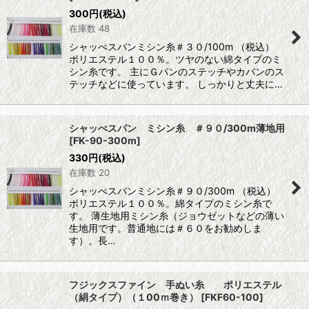
300
円
(税込)
在庫数 48
シャッぺスパンミシン糸＃３０/100m （税込）
ポリエステル１００％。ツヤのない綿タイプのミ
シン糸です。 主にＧパンのステッチやカバンのス
テッチなどに使っています。 しっかりと丈夫に…
シャッぺスパン ミシン糸 ＃９０/300m薄地用
[
FK-90-300m
]
330
円
(税込)
在庫数 20
シャッぺスパンミシン糸＃９０/300m （税込）
ポリエステル１００％。綿タイプのミシン糸で
す。 薄生地用ミシン糸（ジョウゼットなどの薄い
生地用です。普通地には＃６０をお勧めしま
す）。長…
フジックスファイン 手ぬい糸 ポリエステル
（絹タイプ）（１00ｍ巻き）
[
FKF60-100
]