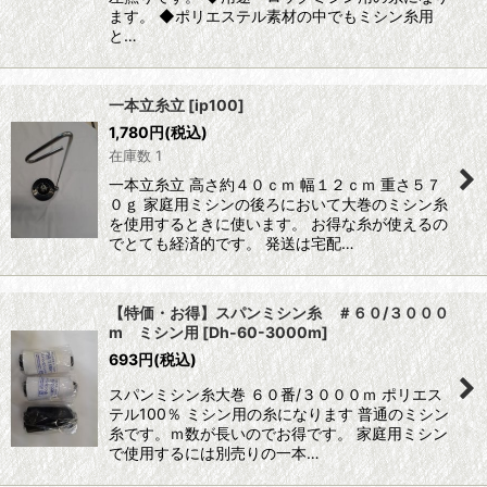
ます。 ◆ポリエステル素材の中でもミシン糸用
と…
一本立糸立
[
ip100
]
1,780
円
(税込)
在庫数 1
一本立糸立 高さ約４０ｃｍ 幅１２ｃｍ 重さ５７
０ｇ 家庭用ミシンの後ろにおいて大巻のミシン糸
を使用するときに使います。 お得な糸が使えるの
でとても経済的です。 発送は宅配…
【特価・お得】スパンミシン糸 ＃６０/３０００
m ミシン用
[
Dh-60-3000m
]
693
円
(税込)
スパンミシン糸大巻 ６０番/３０００ｍ ポリエス
テル100％ ミシン用の糸になります 普通のミシン
糸です。ｍ数が長いのでお得です。 家庭用ミシン
で使用するには別売りの一本…