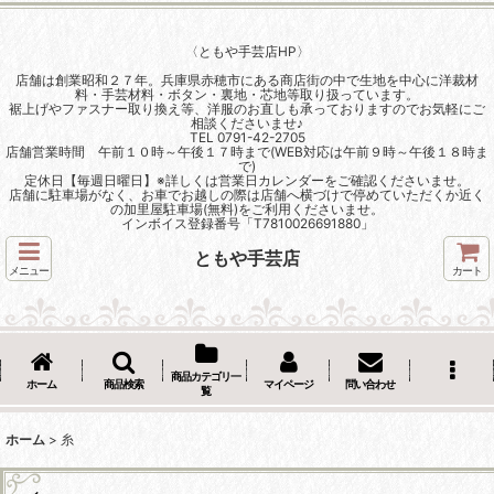
〈ともや手芸店HP〉
店舗は創業昭和２７年。兵庫県赤穂市にある商店街の中で生地を中心に洋裁材
料・手芸材料・ボタン・裏地・芯地等取り扱っています。
裾上げやファスナー取り換え等、洋服のお直しも承っておりますのでお気軽にご
相談くださいませ♪
TEL 0791-42-2705
店舗営業時間 午前１０時～午後１７時まで(WEB対応は午前９時～午後１８時ま
で)
定休日【毎週日曜日】※詳しくは営業日カレンダーをご確認くださいませ。
店舗に駐車場がなく、お車でお越しの際は店舗へ横づけで停めていただくか近く
の加里屋駐車場(無料)をご利用くださいませ。
インボイス登録番号「T7810026691880」
ともや手芸店
メニュー
カート
商品カテゴリ一
ホーム
商品検索
マイページ
問い合わせ
覧
ホーム
>
糸