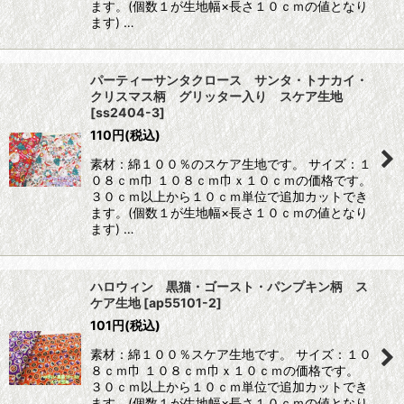
ます。(個数１が生地幅×長さ１０ｃｍの値となり
ます) …
パーティーサンタクロース サンタ・トナカイ・
クリスマス柄 グリッター入り スケア生地
[
ss2404-3
]
110
円
(税込)
素材：綿１００％のスケア生地です。 サイズ：１
０８ｃｍ巾 １０８ｃｍ巾ｘ１０ｃｍの価格です。
３０ｃｍ以上から１０ｃｍ単位で追加カットでき
ます。(個数１が生地幅×長さ１０ｃｍの値となり
ます) …
ハロウィン 黒猫・ゴースト・パンプキン柄 ス
ケア生地
[
ap55101-2
]
101
円
(税込)
素材：綿１００％スケア生地です。 サイズ：１０
８ｃｍ巾 １０８ｃｍ巾ｘ１０ｃｍの価格です。
３０ｃｍ以上から１０ｃｍ単位で追加カットでき
ます。(個数１が生地幅×長さ１０ｃｍの値となり