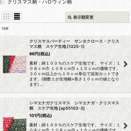
クリスマス柄・ハロウィン柄
表示順変更
閉じる
15
件
表示数
:
クリスマスパーティー サンタクロース・クリス
マス柄 スケア生地
[
1225-1
]
並び順
:
86
円
(税込)
素材：綿１００％のスケア生地です。 サイズ：１
絞り込む
０８ｃｍ巾 １０８ｃｍ巾ｘ１０ｃｍの価格です。
３０ｃｍ以上から１０ｃｍ単位で追加カットでき
ます。(個数１が生地幅×長さ１０ｃｍの値となり
ます) …
シマエナガクリスマス シマエナガ・クリスマス
柄 スケア生地
[
ap55102-3
]
101
円
(税込)
素材：綿１００％のスケア生地です。 サイズ：１
０８ｃｍ巾 １０８ｃｍ巾ｘ１０ｃｍの価格です。