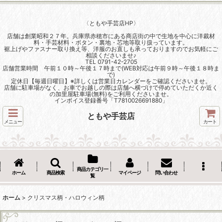
〈ともや手芸店HP〉
店舗は創業昭和２７年。兵庫県赤穂市にある商店街の中で生地を中心に洋裁材
料・手芸材料・ボタン・裏地・芯地等取り扱っています。
裾上げやファスナー取り換え等、洋服のお直しも承っておりますのでお気軽にご
相談くださいませ♪
TEL 0791-42-2705
店舗営業時間 午前１０時～午後１７時まで(WEB対応は午前９時～午後１８時ま
で)
定休日【毎週日曜日】※詳しくは営業日カレンダーをご確認くださいませ。
店舗に駐車場がなく、お車でお越しの際は店舗へ横づけで停めていただくか近く
の加里屋駐車場(無料)をご利用くださいませ。
インボイス登録番号「T7810026691880」
ともや手芸店
メニュー
カート
商品カテゴリ一
ホーム
商品検索
マイページ
問い合わせ
覧
ホーム
>
クリスマス柄・ハロウィン柄