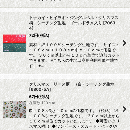
トナカイ・ヒイラギ・ジングルベル・クリスマス
柄 シーチング生地 ゴールドラメ入り
[
7063-
4
]
72
円
(税込)
素材：綿１００％シーチング生地です。 サイズ：
１０８ｃｍ巾 １０８ｃｍ巾ｘ１０ｃｍの価格で
す。 ３０ｃｍ以上から１０ｃｍ単位で追加カット
できます。 ※こちらの生地は商用利用可能生地で
す。 ※…
クリスマス リース柄 （白）シーチング生地
[
6860-5A
]
67
円
(税込)
在庫数 120ｃｍ
巾１０８×長さ１０ｃｍの価格です。（税込） 綿
１００％シーチング生地です。 ３０ｃｍ以上から
１０ｃｍ単位でカットいたします。 ◆可愛いクリ
スマス柄!！ ◆ワンピース・スカート・バックや