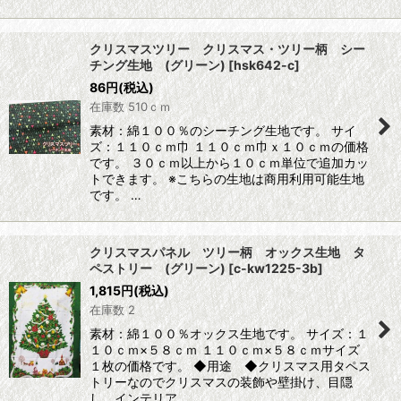
クリスマスツリー クリスマス・ツリー柄 シー
チング生地 (グリーン)
[
hsk642-c
]
86
円
(税込)
在庫数 510ｃｍ
素材：綿１００％のシーチング生地です。 サイ
ズ：１１０ｃｍ巾 １１０ｃｍ巾ｘ１０ｃｍの価格
です。 ３０ｃｍ以上から１０ｃｍ単位で追加カッ
トできます。 ※こちらの生地は商用利用可能生地
です。 …
クリスマスパネル ツリー柄 オックス生地 タ
ペストリー (グリーン)
[
c-kw1225-3b
]
1,815
円
(税込)
在庫数 2
素材：綿１００％オックス生地です。 サイズ：１
１０ｃｍ×５８ｃｍ １１０ｃｍ×５８ｃｍサイズ
１枚の価格です。 ◆用途 ◆クリスマス用タペス
トリーなのでクリスマスの装飾や壁掛け、目隠
し、インテリア…