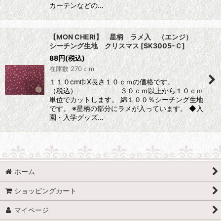
カーテンなどの…
【MON CHERI】 星柄 ラメ入 （エンジ）
シーチング生地 クリスマス
[
SK3005-Ｃ
]
88
円
(税込)
在庫数 270ｃｍ
１１０cm巾X長さ１０ｃｍの価格です。
（税込） ３０ｃｍ以上から１０ｃｍ
単位でカットします。 綿１００％シーチング生地
です。 ※星柄の部分にラメが入っています。 ◆入
園・入学グッズ…
ホーム
ショッピングカート
マイページ