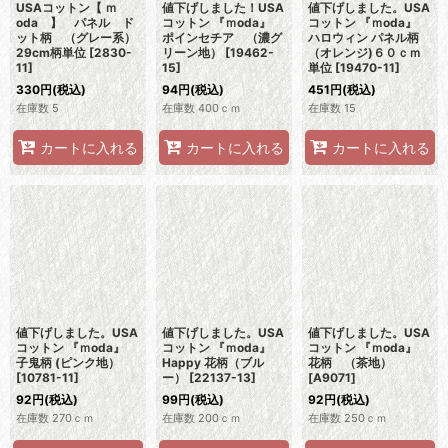
USAコットン【 ｍ
値下げしました！USA
値下げしました。USA
oda 】 パネル ド
コットン 『ｍoda』
コットン 『ｍoda』
ット柄 （グレー系）
ポインセチア （濃グ
ハロウィン パネル柄
29cm柄単位
[
2830-
リーン地）
[
19462-
（オレンジ)６０ｃｍ
11
]
15
]
単位
[
19470-11
]
330
円
(税込)
94
円
(税込)
451
円
(税込)
在庫数 5
在庫数 400ｃｍ
在庫数 15
カートに入れる
カートに入れる
カートに入れる
値下げしました。USA
値下げしました。USA
値下げしました。USA
コットン 『ｍoda』
コットン 『ｍoda』
コットン 『ｍoda』
子鬼柄 (ピンク地）
Happy 花柄（ブル
花柄 （茶地）
[
10781-11
]
ー）
[
22137-13
]
[
A9071
]
92
円
(税込)
99
円
(税込)
92
円
(税込)
在庫数 270ｃｍ
在庫数 200ｃｍ
在庫数 250ｃｍ