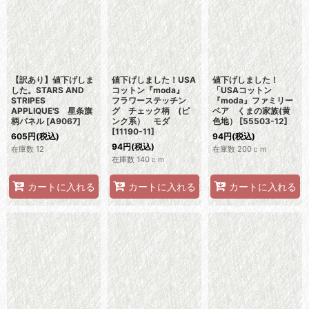
【訳あり】値下げしま
値下げしました！USA
値下げしました！
した。STARS AND
コットン『moda』
「USAコットン
STRIPES
フラワーステッチン
『moda』ファミリー
APPLIQUE'S 星条旗
グ チェック柄 (ピ
ベア くまの家族(黄
柄パネル
[
A9067
]
ンク系） モダ
色地）
[
55503-12
]
[
11190-11
]
605
円
(税込)
94
円
(税込)
94
円
(税込)
在庫数 12
在庫数 200ｃｍ
在庫数 140ｃｍ
カートに入れる
カートに入れる
カートに入れる