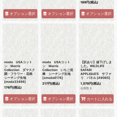
189
円
(税込)
オプション選択
オプション選択
オプション選択
moda USAコット
moda USAコット
【訳あり】値下げしま
ン Morris
ン Morris
した。WILDLIFE
Collection ダマスク
Collection いちご泥
SAFARI
調・フラワー・花柄
棒 シーチング生地
APPLIQUE'S サファ
シーチング生地
[
zmoda8176
]
リ パネル
[
A9065
]
[
moda33496
]
217
円
(税込)
1,078
円
(税込)
176
円
(税込)
在庫数 8
オプション選択
オプション選択
カートに入れる