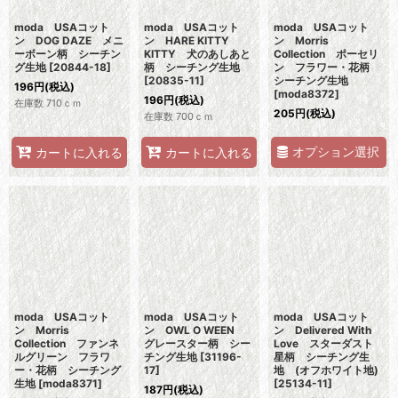
moda USAコット
moda USAコット
moda USAコット
ン DOG DAZE メニ
ン HARE KITTY
ン Morris
ーボーン柄 シーチン
KITTY 犬のあしあと
Collection ポーセリ
グ生地
[
20844-18
]
柄 シーチング生地
ン フラワー・花柄
[
20835-11
]
シーチング生地
196
円
(税込)
[
moda8372
]
196
円
(税込)
在庫数 710ｃｍ
205
円
(税込)
在庫数 700ｃｍ
オプション選択
カートに入れる
カートに入れる
moda USAコット
moda USAコット
moda USAコット
ン Morris
ン OWL O WEEN
ン Delivered With
Collection ファンネ
グレースター柄 シー
Love スターダスト
ルグリーン フラワ
チング生地
[
31196-
星柄 シーチング生
ー・花柄 シーチング
17
]
地 (オフホワイト地)
生地
[
moda8371
]
[
25134-11
]
187
円
(税込)