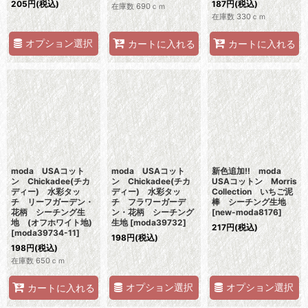
205
円
(税込)
187
円
(税込)
在庫数 690ｃｍ
在庫数 330ｃｍ
オプション選択
カートに入れる
カートに入れる
moda USAコット
moda USAコット
新色追加!! moda
ン Chickadee(チカ
ン Chickadee(チカ
USAコットン Morris
ディー) 水彩タッ
ディー) 水彩タッ
Collection いちご泥
チ リーフガーデン・
チ フラワーガーデ
棒 シーチング生地
花柄 シーチング生
ン・花柄 シーチング
[
new-moda8176
]
地 (オフホワイト地)
生地
[
moda39732
]
217
円
(税込)
[
moda39734-11
]
198
円
(税込)
198
円
(税込)
在庫数 650ｃｍ
オプション選択
オプション選択
カートに入れる