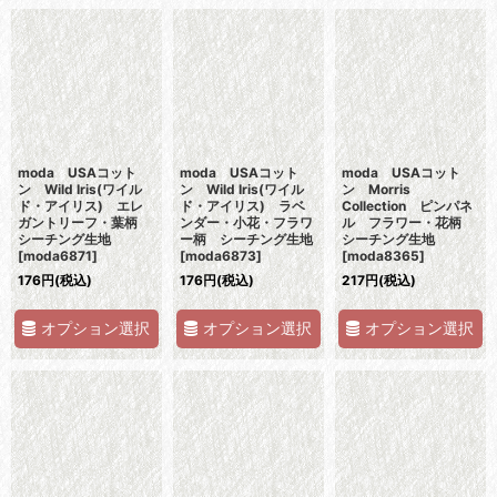
moda USAコット
moda USAコット
moda USAコット
ン Wild Iris(ワイル
ン Wild Iris(ワイル
ン Morris
ド・アイリス) エレ
ド・アイリス) ラベ
Collection ピンパネ
ガントリーフ・葉柄
ンダー・小花・フラワ
ル フラワー・花柄
シーチング生地
ー柄 シーチング生地
シーチング生地
[
moda6871
]
[
moda6873
]
[
moda8365
]
176
円
(税込)
176
円
(税込)
217
円
(税込)
オプション選択
オプション選択
オプション選択