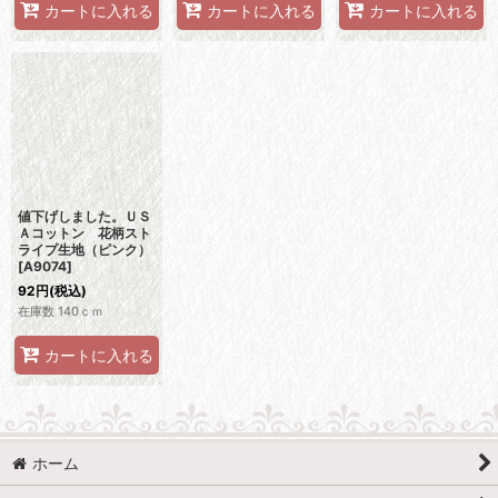
カートに入れる
カートに入れる
カートに入れる
値下げしました。ＵＳ
Ａコットン 花柄スト
ライプ生地（ピンク）
[
A9074
]
92
円
(税込)
在庫数 140ｃｍ
カートに入れる
ホーム