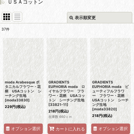
ＵＳＡコットン
表示順変更
閉じる
37
件
表示数
:
並び順
:
絞り込む
moda Arabesque ボ
GRADIENTS
GRADIENTS
タニカルフラワー・花
EUPHORIA moda ロ
EUPHORIA moda ビ
柄 USAコットン シ
イヤルフラワー フラ
ューティフルフラワ
ーチング生地
ワー・花柄 USAコッ
ー フラワー・花柄
[
moda33830
]
トン シーチング生地
USAコットン シーチ
[
33821-11
]
ング生地
229
円
(税込)
[
moda33820
]
218
円
(税込)
218
円
(税込)
在庫数 660ｃｍ
オプション選択
オプション選択
カートに入れる