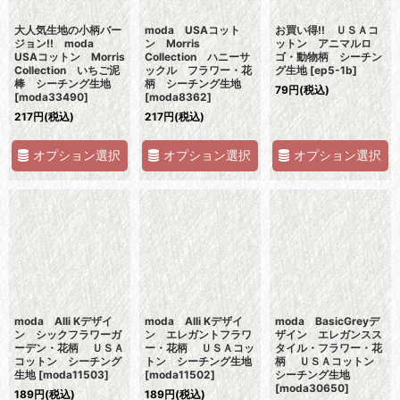
大人気生地の小柄バー
moda USAコット
お買い得!! ＵＳＡコ
ジョン!! moda
ン Morris
ットン アニマルロ
USAコットン Morris
Collection ハニーサ
ゴ・動物柄 シーチン
Collection いちご泥
ックル フラワー・花
グ生地
[
ep5-1b
]
棒 シーチング生地
柄 シーチング生地
79
円
(税込)
[
moda33490
]
[
moda8362
]
217
円
(税込)
217
円
(税込)
オプション選択
オプション選択
オプション選択
moda Alli Kデザイ
moda Alli Kデザイ
moda BasicGreyデ
ン シックフラワーガ
ン エレガントフラワ
ザイン エレガンスス
ーデン・花柄 ＵＳＡ
ー・花柄 ＵＳＡコッ
タイル・フラワー・花
コットン シーチング
トン シーチング生地
柄 ＵＳＡコットン
生地
[
moda11503
]
[
moda11502
]
シーチング生地
[
moda30650
]
189
円
(税込)
189
円
(税込)