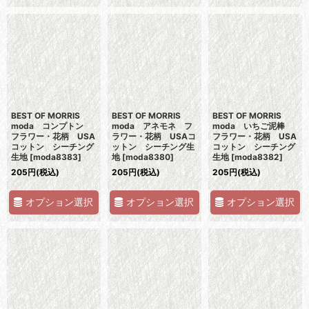
BEST OF MORRIS
BEST OF MORRIS
BEST OF MORRIS
moda コンプトン
moda アネモネ フ
moda いちご泥棒
フラワー・花柄 USA
ラワー・花柄 USAコ
フラワー・花柄 USA
コットン シーチング
ットン シーチング生
コットン シーチング
生地
[
moda8383
]
地
[
moda8380
]
生地
[
moda8382
]
205
円
(税込)
205
円
(税込)
205
円
(税込)
オプション選択
オプション選択
オプション選択