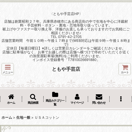
〈ともや手芸店HP〉
店舗は創業昭和２７年。兵庫県赤穂市にある商店街の中で生地を中心に洋裁材
料・手芸材料・ボタン・裏地・芯地等取り扱っています。
裾上げやファスナー取り換え等、洋服のお直しも承っておりますのでお気軽にご
相談くださいませ♪
TEL 0791-42-2705
店舗営業時間 午前１０時～午後１７時まで(WEB対応は午前９時～午後１８時ま
で)
定休日【毎週日曜日】※詳しくは営業日カレンダーをご確認くださいませ。
店舗に駐車場がなく、お車でお越しの際は店舗へ横づけで停めていただくか近く
の加里屋駐車場(無料)をご利用くださいませ。
インボイス登録番号「T7810026691880」
ともや手芸店
メニュー
カート
商品カテゴリ一
ホーム
商品検索
マイページ
問い合わせ
覧
ホーム
>
生地一般
>
ＵＳＡコットン