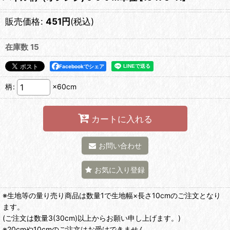
販売価格
:
451
円
(税込)
在庫数 15
Facebookでシェア
柄
:
×60cm
カートに入れる
お問い合わせ
お気に入り登録
※生地等の量り売り商品は数量1で生地幅×長さ10cmのご注文となり
ます。
(ご注文は数量3(30cm)以上からお願い申し上げます。)
※20cmや10cmのご注文はお受けできません。