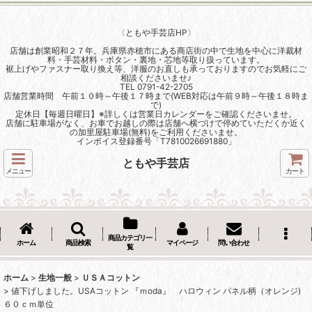
〈ともや手芸店HP〉
店舗は創業昭和２７年。兵庫県赤穂市にある商店街の中で生地を中心に洋裁材
料・手芸材料・ボタン・裏地・芯地等取り扱っています。
裾上げやファスナー取り換え等、洋服のお直しも承っておりますのでお気軽にご
相談くださいませ♪
TEL 0791-42-2705
店舗営業時間 午前１０時～午後１７時まで(WEB対応は午前９時～午後１８時ま
で)
定休日【毎週日曜日】※詳しくは営業日カレンダーをご確認くださいませ。
店舗に駐車場がなく、お車でお越しの際は店舗へ横づけで停めていただくか近く
の加里屋駐車場(無料)をご利用くださいませ。
インボイス登録番号「T7810026691880」
ともや手芸店
メニュー
カート
商品カテゴリ一
ホーム
商品検索
マイページ
問い合わせ
覧
ホーム
>
生地一般
>
ＵＳＡコットン
>
値下げしました。USAコットン 『ｍoda』 ハロウィン パネル柄（オレンジ)
６０ｃｍ単位