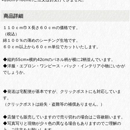
商品詳細
１１０ｃｍ巾Ｘ長さ６０ｃｍの価格です。
（税込）
綿１００％の薄めのシーチング生地です。
６０ｃｍ以上から６０ｃｍ単位でカットいたします。
◆縦約55cm×横約42cmのパネル柄が横に2柄並んでいます。
◆洋服・エプロン・ワンピース・バック・インテリア小物にいかが
でしょうか。
◆発送は宅配便が基本ですが、クリックポストにも対応していま
す。
（クリックポストは紛失・盗難等の補償ありません。）
◆店舗でも販売していますので売り切れの場合はご容赦願います。
◆写真写りと現物が少々色の異なる場合もありますのでご理解の
上、ご注文をお願いします。