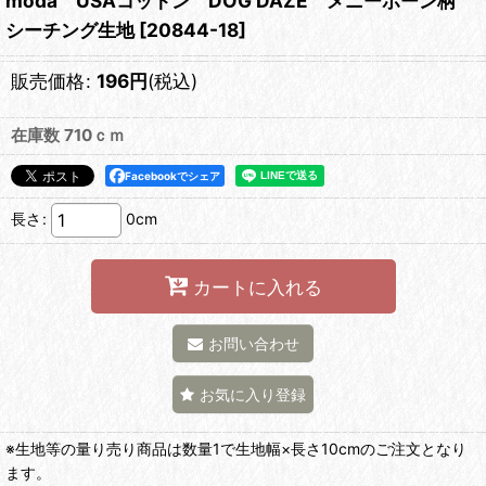
moda USAコットン DOG DAZE メニーボーン柄
シーチング生地
[
20844-18
]
販売価格
:
196
円
(税込)
在庫数 710ｃｍ
Facebookでシェア
長さ
:
0cm
カートに入れる
お問い合わせ
お気に入り登録
※生地等の量り売り商品は数量1で生地幅×長さ10cmのご注文となり
ます。