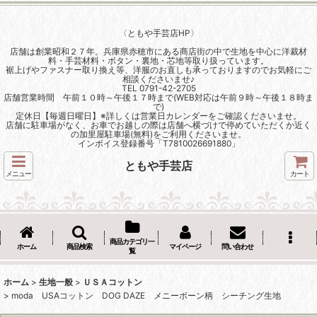
〈ともや手芸店HP〉
店舗は創業昭和２７年。兵庫県赤穂市にある商店街の中で生地を中心に洋裁材
料・手芸材料・ボタン・裏地・芯地等取り扱っています。
裾上げやファスナー取り換え等、洋服のお直しも承っておりますのでお気軽にご
相談くださいませ♪
TEL 0791-42-2705
店舗営業時間 午前１０時～午後１７時まで(WEB対応は午前９時～午後１８時ま
で)
定休日【毎週日曜日】※詳しくは営業日カレンダーをご確認くださいませ。
店舗に駐車場がなく、お車でお越しの際は店舗へ横づけで停めていただくか近く
の加里屋駐車場(無料)をご利用くださいませ。
インボイス登録番号「T7810026691880」
ともや手芸店
メニュー
カート
商品カテゴリ一
ホーム
商品検索
マイページ
問い合わせ
覧
ホーム
>
生地一般
>
ＵＳＡコットン
>
moda USAコットン DOG DAZE メニーボーン柄 シーチング生地