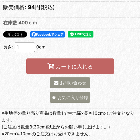
販売価格
:
94
円
(税込)
在庫数 400ｃｍ
Facebookでシェア
長さ
:
0cm
カートに入れる
お問い合わせ
お気に入り登録
※生地等の量り売り商品は数量1で生地幅×長さ10cmのご注文となり
ます。
(ご注文は数量3(30cm)以上からお願い申し上げます。)
※20cmや10cmのご注文はお受けできません。