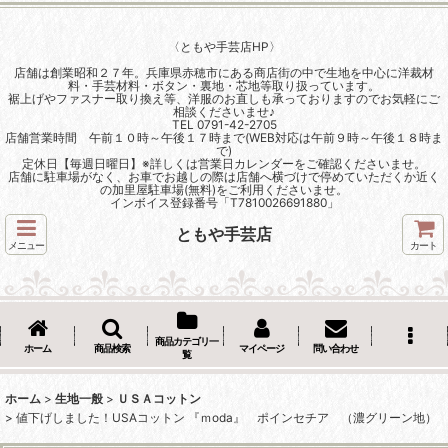
〈ともや手芸店HP〉
店舗は創業昭和２７年。兵庫県赤穂市にある商店街の中で生地を中心に洋裁材
料・手芸材料・ボタン・裏地・芯地等取り扱っています。
裾上げやファスナー取り換え等、洋服のお直しも承っておりますのでお気軽にご
相談くださいませ♪
TEL 0791-42-2705
店舗営業時間 午前１０時～午後１７時まで(WEB対応は午前９時～午後１８時ま
で)
定休日【毎週日曜日】※詳しくは営業日カレンダーをご確認くださいませ。
店舗に駐車場がなく、お車でお越しの際は店舗へ横づけで停めていただくか近く
の加里屋駐車場(無料)をご利用くださいませ。
インボイス登録番号「T7810026691880」
ともや手芸店
メニュー
カート
商品カテゴリ一
ホーム
商品検索
マイページ
問い合わせ
覧
ホーム
>
生地一般
>
ＵＳＡコットン
>
値下げしました！USAコットン 『ｍoda』 ポインセチア （濃グリーン地）