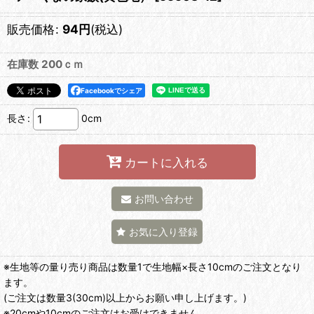
販売価格
:
94
円
(税込)
在庫数 200ｃｍ
Facebookでシェア
長さ
:
0cm
カートに入れる
お問い合わせ
お気に入り登録
※生地等の量り売り商品は数量1で生地幅×長さ10cmのご注文となり
ます。
(ご注文は数量3(30cm)以上からお願い申し上げます。)
※20cmや10cmのご注文はお受けできません。