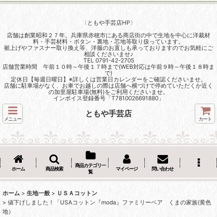
〈ともや手芸店HP〉
店舗は創業昭和２７年。兵庫県赤穂市にある商店街の中で生地を中心に洋裁材
料・手芸材料・ボタン・裏地・芯地等取り扱っています。
裾上げやファスナー取り換え等、洋服のお直しも承っておりますのでお気軽にご
相談くださいませ♪
TEL 0791-42-2705
店舗営業時間 午前１０時～午後１７時まで(WEB対応は午前９時～午後１８時ま
で)
定休日【毎週日曜日】※詳しくは営業日カレンダーをご確認くださいませ。
店舗に駐車場がなく、お車でお越しの際は店舗へ横づけで停めていただくか近く
の加里屋駐車場(無料)をご利用くださいませ。
インボイス登録番号「T7810026691880」
ともや手芸店
メニュー
カート
商品カテゴリ一
ホーム
商品検索
マイページ
問い合わせ
覧
ホーム
>
生地一般
>
ＵＳＡコットン
>
値下げしました！「USAコットン『moda』ファミリーベア くまの家族(黄色
地）