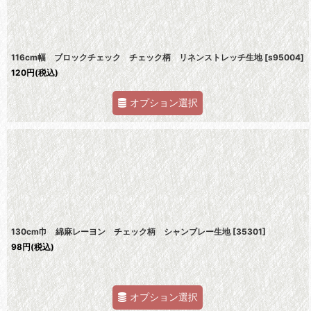
116cm幅 ブロックチェック チェック柄 リネンストレッチ生地
[
s95004
]
120
円
(税込)
オプション選択
130cm巾 綿麻レーヨン チェック柄 シャンブレー生地
[
35301
]
98
円
(税込)
オプション選択