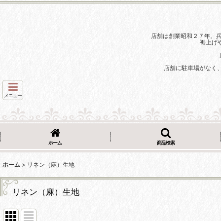
店舗は創業昭和２７年。
裾上げ
店舗に駐車場がなく
メニュー
ホーム
商品検索
ホーム
>
リネン（麻）生地
リネン（麻）生地