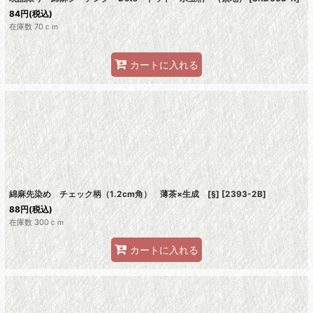
84
円
(税込)
在庫数 70ｃｍ
カートに入れる
綿麻先染め チェック柄（1.2cm角） 薄茶×生成 [§]
[
2393-2B
]
88
円
(税込)
在庫数 300ｃｍ
カートに入れる