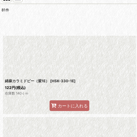
81
件
サブカテゴリ
:
表示数
:
並び順
:
綿麻カラミドビー（紫1E）
[
HSK-330-1E
]
122
円
(税込)
在庫数 140ｃｍ
カートに入れる