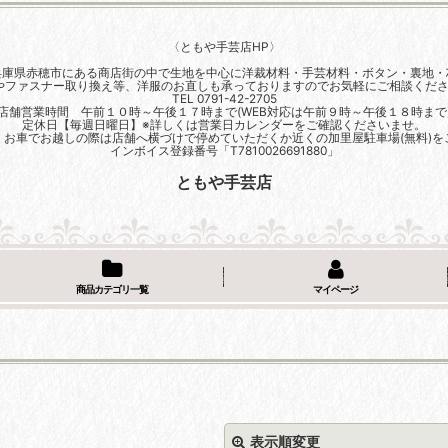
〈ともや手芸店HP〉
兵庫県赤穂市にある商店街の中で生地を中心に洋裁材料・手芸材料・ボタン・裏地・
やファスナー取り換え等、洋服のお直しも承っておりますのでお気軽にご相談くださ
TEL 0791-42-2705
店舗営業時間 午前１０時～午後１７時まで(WEB対応は午前９時～午後１８時まで
定休日【毎週日曜日】※詳しくは営業日カレンダーをご確認くださいませ。
、お車でお越しの際は店舗へ横づけで停めていただくか近くの加里屋駐車場(無料)を
インボイス登録番号「T7810026691880」
ともや手芸店
商品カテゴリ一覧
マイページ
表示順変更