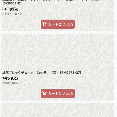
[
SKD003-D
]
84
円
(税込)
在庫数 670ｃｍ
カートに入れる
綿麻ブロックチェック 3cm角 （紫）
[
RMD775-27
]
74
円
(税込)
在庫数 160ｃｍ
カートに入れる