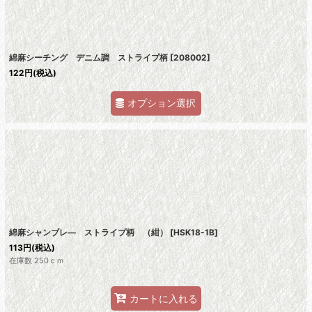
綿麻シーチング デニム調 ストライプ柄
[
208002
]
122
円
(税込)
オプション選択
綿麻シャンブレ― ストライプ柄 （紺）
[
HSK18-1B
]
113
円
(税込)
在庫数 250ｃｍ
カートに入れる