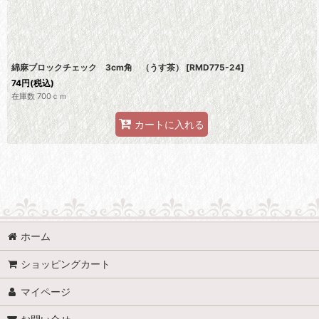
綿麻ブロックチェック 3cm角 （うす茶）
[
RMD775-24
]
74
円
(税込)
在庫数 700ｃｍ
カートに入れる
ホーム
ショッピングカート
マイページ