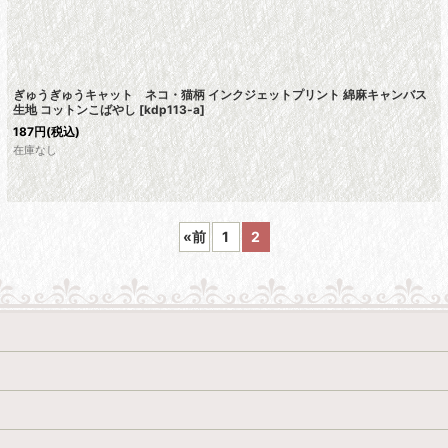
ぎゅうぎゅうキャット ネコ・猫柄 インクジェットプリント 綿麻キャンバス
生地 コットンこばやし
[
kdp113-a
]
187
円
(税込)
在庫なし
«
前
1
2