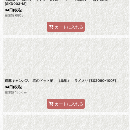
[
SKD003-M
]
84
円
(税込)
在庫数 680ｃｍ
カートに入れる
綿麻キャンバス 赤のドット柄 （黒地） ラメ入り
[
S02060-100F
]
84
円
(税込)
在庫数 130ｃｍ
カートに入れる