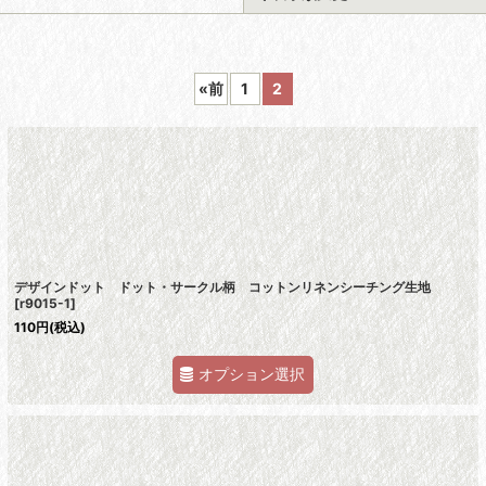
«
前
1
2
絞り込む
デザインドット ドット・サークル柄 コットンリネンシーチング生地
[
r9015-1
]
110
円
(税込)
オプション選択