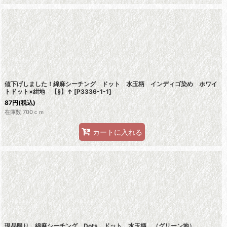
値下げしました！綿麻シーチング ドット 水玉柄 インディゴ染め ホワイ
トドット×紺地 【§】↑
[
P3336-1-1
]
87
円
(税込)
在庫数 700ｃｍ
カートに入れる
現品限り 綿麻シーチング Dots ドット 水玉柄 （グリーン地）