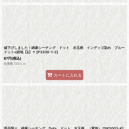
値下げしました！綿麻シーチング ドット 水玉柄 インディゴ染め ブルー
ドット×紺地【§】↑
[
P3336-1-2
]
87
円
(税込)
在庫数 120ｃｍ
カートに入れる
現品限り 綿麻シーチング Dots ドット 水玉柄 （紫地）
[
SKD003-K
]