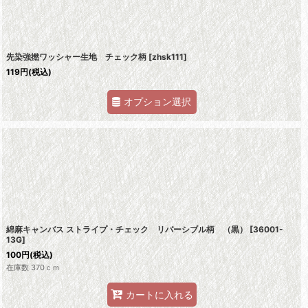
先染強撚ワッシャー生地 チェック柄
[
zhsk111
]
119
円
(税込)
オプション選択
綿麻キャンバス ストライプ・チェック リバーシブル柄 （黒）
[
36001-
13G
]
100
円
(税込)
在庫数 370ｃｍ
カートに入れる