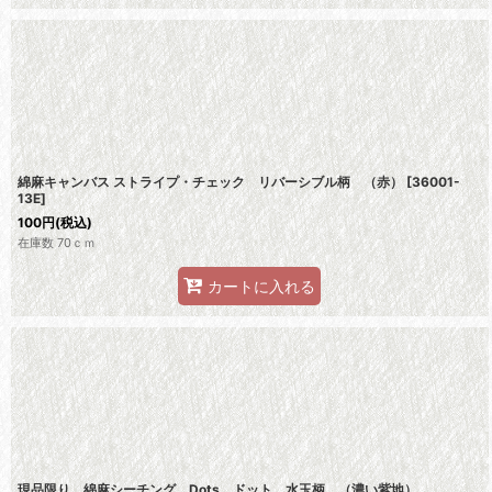
綿麻キャンバス ストライプ・チェック リバーシブル柄 （赤）
[
36001-
13E
]
100
円
(税込)
在庫数 70ｃｍ
カートに入れる
現品限り 綿麻シーチング Dots ドット 水玉柄 （濃い紫地）