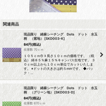
関連商品
現品限り 綿麻シーチング Dots ドット 水玉
柄 （紫地）
[
SKD003-K
]
84
円
(税込)
在庫数 70ｃｍ
１０５ｃｍ巾Ｘ長さ１０ｃｍの価格です。 （税
込） 綿８５％麻１５％キャンバス生地です。 ３
０ｃｍ以上から１０ｃｍ単位でカットいたしま
す。 ※ドットの大きさは約５mmです。 ◆バッ
ク・…
現品限り 綿麻シーチング Dots ドット 水玉
柄 （グリーン地）
[
SKD003-D
]
84
円
(税込)
在庫数 670ｃｍ