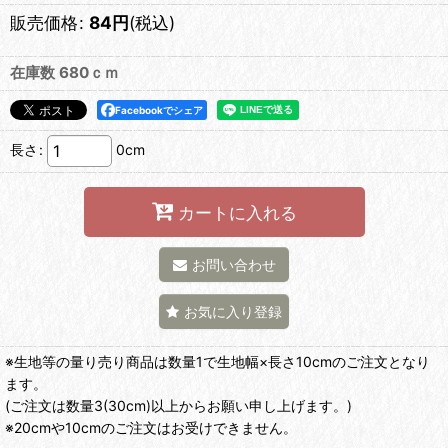
販売価格
:
84
円
(税込)
在庫数 680ｃｍ
Facebookでシェア
長さ
:
0cm
カートに入れる
お問い合わせ
お気に入り登録
※生地等の量り売り商品は数量1で生地幅×長さ10cmのご注文となり
ます。
(ご注文は数量3(30cm)以上からお願い申し上げます。)
※20cmや10cmのご注文はお受けできません。