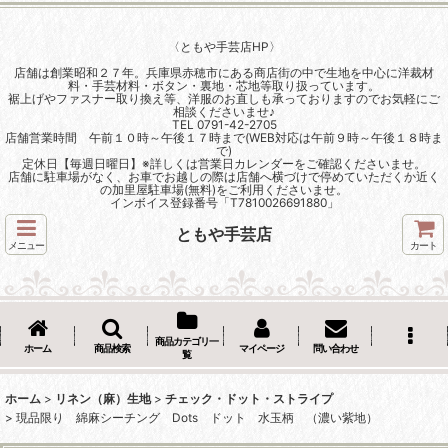
〈ともや手芸店HP〉
店舗は創業昭和２７年。兵庫県赤穂市にある商店街の中で生地を中心に洋裁材
料・手芸材料・ボタン・裏地・芯地等取り扱っています。
裾上げやファスナー取り換え等、洋服のお直しも承っておりますのでお気軽にご
相談くださいませ♪
TEL 0791-42-2705
店舗営業時間 午前１０時～午後１７時まで(WEB対応は午前９時～午後１８時ま
で)
定休日【毎週日曜日】※詳しくは営業日カレンダーをご確認くださいませ。
店舗に駐車場がなく、お車でお越しの際は店舗へ横づけで停めていただくか近く
の加里屋駐車場(無料)をご利用くださいませ。
インボイス登録番号「T7810026691880」
ともや手芸店
メニュー
カート
商品カテゴリ一
ホーム
商品検索
マイページ
問い合わせ
覧
ホーム
>
リネン（麻）生地
>
チェック・ドット・ストライプ
>
現品限り 綿麻シーチング Dots ドット 水玉柄 （濃い紫地）