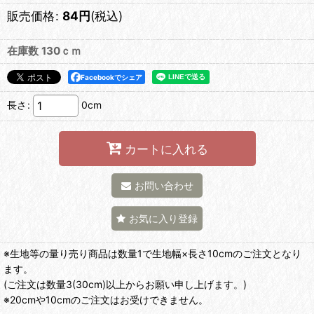
販売価格
:
84
円
(税込)
在庫数 130ｃｍ
Facebookでシェア
長さ
:
0cm
カートに入れる
お問い合わせ
お気に入り登録
※生地等の量り売り商品は数量1で生地幅×長さ10cmのご注文となり
ます。
(ご注文は数量3(30cm)以上からお願い申し上げます。)
※20cmや10cmのご注文はお受けできません。