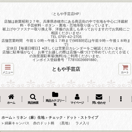
〈ともや手芸店HP〉
店舗は創業昭和２７年。兵庫県赤穂市にある商店街の中で生地を中心に洋裁材
料・手芸材料・ボタン・裏地・芯地等取り扱っています。
裾上げやファスナー取り換え等、洋服のお直しも承っておりますのでお気軽にご
相談くださいませ♪
TEL 0791-42-2705
店舗営業時間 午前１０時～午後１７時まで(WEB対応は午前９時～午後１８時ま
で)
定休日【毎週日曜日】※詳しくは営業日カレンダーをご確認くださいませ。
店舗に駐車場がなく、お車でお越しの際は店舗へ横づけで停めていただくか近く
の加里屋駐車場(無料)をご利用くださいませ。
インボイス登録番号「T7810026691880」
ともや手芸店
メニュー
カート
商品カテゴリ一
ホーム
商品検索
マイページ
問い合わせ
覧
ホーム
>
リネン（麻）生地
>
チェック・ドット・ストライプ
>
綿麻キャンバス 赤のドット柄 （黒地） ラメ入り