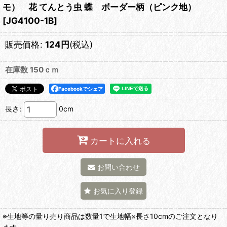
モ） 花 てんとう虫 蝶 ボーダー柄（ピンク地）
[
JG4100-1B
]
販売価格
:
124
円
(税込)
在庫数 150ｃｍ
Facebookでシェア
長さ
:
0cm
カートに入れる
お問い合わせ
お気に入り登録
※生地等の量り売り商品は数量1で生地幅×長さ10cmのご注文となり