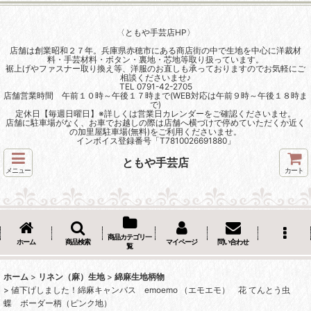
〈ともや手芸店HP〉
店舗は創業昭和２７年。兵庫県赤穂市にある商店街の中で生地を中心に洋裁材
料・手芸材料・ボタン・裏地・芯地等取り扱っています。
裾上げやファスナー取り換え等、洋服のお直しも承っておりますのでお気軽にご
相談くださいませ♪
TEL 0791-42-2705
店舗営業時間 午前１０時～午後１７時まで(WEB対応は午前９時～午後１８時ま
で)
定休日【毎週日曜日】※詳しくは営業日カレンダーをご確認くださいませ。
店舗に駐車場がなく、お車でお越しの際は店舗へ横づけで停めていただくか近く
の加里屋駐車場(無料)をご利用くださいませ。
インボイス登録番号「T7810026691880」
ともや手芸店
メニュー
カート
商品カテゴリ一
ホーム
商品検索
マイページ
問い合わせ
覧
ホーム
>
リネン（麻）生地
>
綿麻生地柄物
>
値下げしました！綿麻キャンバス emoemo （エモエモ） 花 てんとう虫
蝶 ボーダー柄（ピンク地）