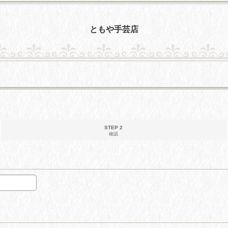
ともや手芸店
STEP 2
確認