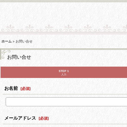
ホーム
>
お問い合せ
お問い合せ
STEP 1
入力
お名前
[
必須
]
メールアドレス
[
必須
]