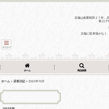
店舗は創業昭和２７年。
裾上げ
店舗に駐車場がなく
メニュー
ホーム
商品検索
ホーム
>
店長日記
>
2023年10月
2025年