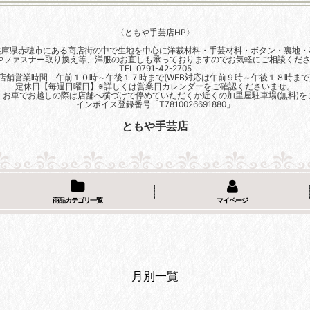
〈ともや手芸店HP〉
兵庫県赤穂市にある商店街の中で生地を中心に洋裁材料・手芸材料・ボタン・裏地・
やファスナー取り換え等、洋服のお直しも承っておりますのでお気軽にご相談くださ
TEL 0791-42-2705
店舗営業時間 午前１０時～午後１７時まで(WEB対応は午前９時～午後１８時まで
定休日【毎週日曜日】※詳しくは営業日カレンダーをご確認くださいませ。
、お車でお越しの際は店舗へ横づけで停めていただくか近くの加里屋駐車場(無料)を
インボイス登録番号「T7810026691880」
ともや手芸店
商品カテゴリ一覧
マイページ
月別一覧