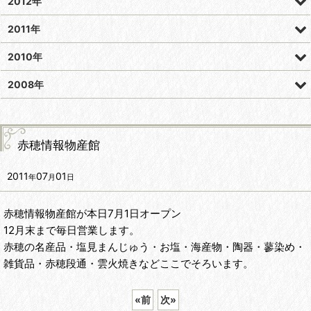
2012年
2011年
2010年
2008年
赤穂情報物産館
2011
07
01
年
月
日
赤穂情報物産館が本日7月1日オープン
12月末まで毎日営業します。
赤穂の名産品・塩見まんじゅう・お塩・海産物・陶器・蓼染め・
雑貨品・赤穂段通・雲火焼きなどここでそろいます。
«
前
次
»