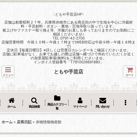
〈ともや手芸店HP〉
店舗は創業昭和２７年。兵庫県赤穂市にある商店街の中で生地を中心に洋裁材
料・手芸材料・ボタン・裏地・芯地等取り扱っています。
裾上げやファスナー取り換え等、洋服のお直しも承っておりますのでお気軽にご
相談くださいませ♪
TEL 0791-42-2705
店舗営業時間 午前１０時～午後１７時まで(WEB対応は午前９時～午後１８時ま
で)
定休日【毎週日曜日】※詳しくは営業日カレンダーをご確認くださいませ。
店舗に駐車場がなく、お車でお越しの際は店舗へ横づけで停めていただくか近く
の加里屋駐車場(無料)をご利用くださいませ。
インボイス登録番号「T7810026691880」
ともや手芸店
メニュー
カート
商品カテゴリ一
ホーム
商品検索
マイページ
問い合わせ
覧
ホーム
>
店長日記
>
赤穂情報物産館