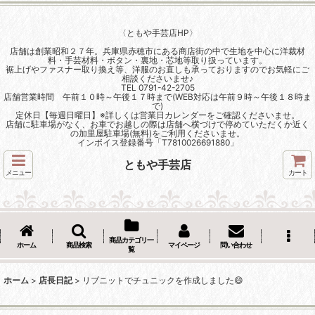
〈ともや手芸店HP〉
店舗は創業昭和２７年。兵庫県赤穂市にある商店街の中で生地を中心に洋裁材
料・手芸材料・ボタン・裏地・芯地等取り扱っています。
裾上げやファスナー取り換え等、洋服のお直しも承っておりますのでお気軽にご
相談くださいませ♪
TEL 0791-42-2705
店舗営業時間 午前１０時～午後１７時まで(WEB対応は午前９時～午後１８時ま
で)
定休日【毎週日曜日】※詳しくは営業日カレンダーをご確認くださいませ。
店舗に駐車場がなく、お車でお越しの際は店舗へ横づけで停めていただくか近く
の加里屋駐車場(無料)をご利用くださいませ。
インボイス登録番号「T7810026691880」
ともや手芸店
メニュー
カート
商品カテゴリ一
ホーム
商品検索
マイページ
問い合わせ
覧
ホーム
>
店長日記
>
リブニットでチュニックを作成しました😄