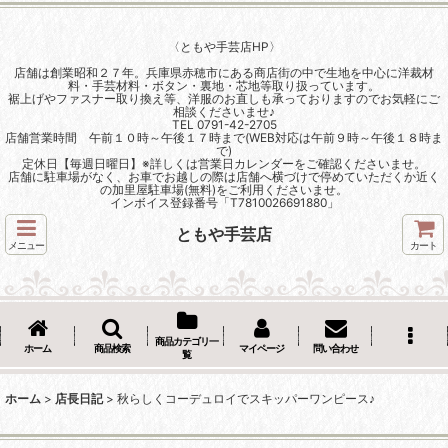
〈ともや手芸店HP〉
店舗は創業昭和２７年。兵庫県赤穂市にある商店街の中で生地を中心に洋裁材
料・手芸材料・ボタン・裏地・芯地等取り扱っています。
裾上げやファスナー取り換え等、洋服のお直しも承っておりますのでお気軽にご
相談くださいませ♪
TEL 0791-42-2705
店舗営業時間 午前１０時～午後１７時まで(WEB対応は午前９時～午後１８時ま
で)
定休日【毎週日曜日】※詳しくは営業日カレンダーをご確認くださいませ。
店舗に駐車場がなく、お車でお越しの際は店舗へ横づけで停めていただくか近く
の加里屋駐車場(無料)をご利用くださいませ。
インボイス登録番号「T7810026691880」
ともや手芸店
メニュー
カート
商品カテゴリ一
ホーム
商品検索
マイページ
問い合わせ
覧
ホーム
>
店長日記
>
秋らしくコーデュロイでスキッパーワンピース♪