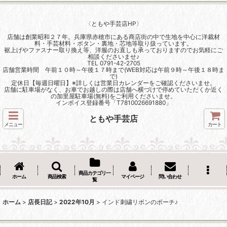
〈ともや手芸店HP〉
店舗は創業昭和２７年。兵庫県赤穂市にある商店街の中で生地を中心に洋裁材
料・手芸材料・ボタン・裏地・芯地等取り扱っています。
裾上げやファスナー取り換え等、洋服のお直しも承っておりますのでお気軽にご
相談くださいませ♪
TEL 0791-42-2705
店舗営業時間 午前１０時～午後１７時まで(WEB対応は午前９時～午後１８時ま
で)
定休日【毎週日曜日】※詳しくは営業日カレンダーをご確認くださいませ。
店舗に駐車場がなく、お車でお越しの際は店舗へ横づけで停めていただくか近く
の加里屋駐車場(無料)をご利用くださいませ。
インボイス登録番号「T7810026691880」
ともや手芸店
メニュー
カート
商品カテゴリ一
ホーム
商品検索
マイページ
問い合わせ
覧
ホーム
>
店長日記
>
2022年10月
>
インド刺繍リボンのポーチ♪