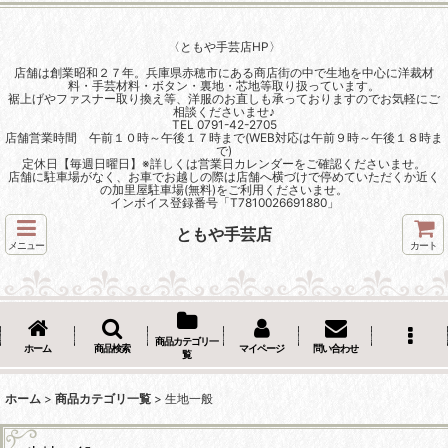
〈ともや手芸店HP〉
店舗は創業昭和２７年。兵庫県赤穂市にある商店街の中で生地を中心に洋裁材
料・手芸材料・ボタン・裏地・芯地等取り扱っています。
裾上げやファスナー取り換え等、洋服のお直しも承っておりますのでお気軽にご
相談くださいませ♪
TEL 0791-42-2705
店舗営業時間 午前１０時～午後１７時まで(WEB対応は午前９時～午後１８時ま
で)
定休日【毎週日曜日】※詳しくは営業日カレンダーをご確認くださいませ。
店舗に駐車場がなく、お車でお越しの際は店舗へ横づけで停めていただくか近く
の加里屋駐車場(無料)をご利用くださいませ。
インボイス登録番号「T7810026691880」
ともや手芸店
メニュー
カート
商品カテゴリ一
ホーム
商品検索
マイページ
問い合わせ
覧
ホーム
>
商品カテゴリ一覧
>
生地一般