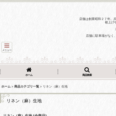
店舗は創業昭和２７年。
裾上げ
店舗に駐車場がなく
メニュー
ホーム
商品検索
ホーム
>
商品カテゴリ一覧
>
リネン（麻）生地
リネン（麻）生地
リネン（麻）生地 (全商品)