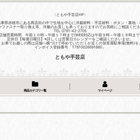
〈ともや手芸店HP〉
兵庫県赤穂市にある商店街の中で生地を中心に洋裁材料・手芸材料・ボタン・裏地・
やファスナー取り換え等、洋服のお直しも承っておりますのでお気軽にご相談くださ
TEL 0791-42-2705
店舗営業時間 午前１０時～午後１７時まで(WEB対応は午前９時～午後１８時まで
定休日【毎週日曜日】※詳しくは営業日カレンダーをご確認くださいませ。
、お車でお越しの際は店舗へ横づけで停めていただくか近くの加里屋駐車場(無料)を
インボイス登録番号「T7810026691880」
ともや手芸店
商品カテゴリ一覧
マイページ