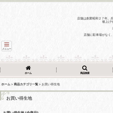
店舗は創業昭和２７年。
裾上げ
店舗に駐車場がなく
メニュー
ホーム
商品検索
ホーム
>
商品カテゴリ一覧
>
お買い得生地
お買い得生地
お買い得生地 (全商品)