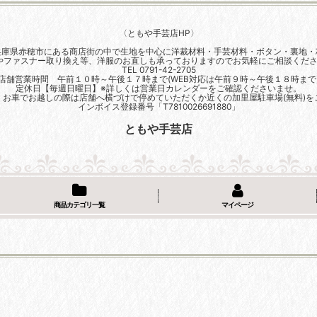
〈ともや手芸店HP〉
兵庫県赤穂市にある商店街の中で生地を中心に洋裁材料・手芸材料・ボタン・裏地・
やファスナー取り換え等、洋服のお直しも承っておりますのでお気軽にご相談くださ
TEL 0791-42-2705
店舗営業時間 午前１０時～午後１７時まで(WEB対応は午前９時～午後１８時まで
定休日【毎週日曜日】※詳しくは営業日カレンダーをご確認くださいませ。
、お車でお越しの際は店舗へ横づけで停めていただくか近くの加里屋駐車場(無料)を
インボイス登録番号「T7810026691880」
ともや手芸店
商品カテゴリ一覧
マイページ