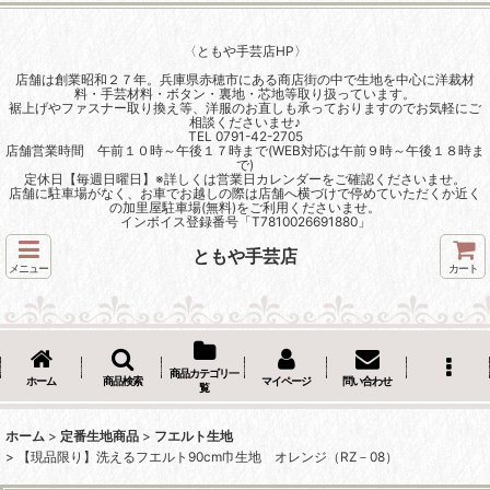
〈ともや手芸店HP〉
店舗は創業昭和２７年。兵庫県赤穂市にある商店街の中で生地を中心に洋裁材
料・手芸材料・ボタン・裏地・芯地等取り扱っています。
裾上げやファスナー取り換え等、洋服のお直しも承っておりますのでお気軽にご
相談くださいませ♪
TEL 0791-42-2705
店舗営業時間 午前１０時～午後１７時まで(WEB対応は午前９時～午後１８時ま
で)
定休日【毎週日曜日】※詳しくは営業日カレンダーをご確認くださいませ。
店舗に駐車場がなく、お車でお越しの際は店舗へ横づけで停めていただくか近く
の加里屋駐車場(無料)をご利用くださいませ。
インボイス登録番号「T7810026691880」
ともや手芸店
メニュー
カート
商品カテゴリ一
ホーム
商品検索
マイページ
問い合わせ
覧
ホーム
>
定番生地商品
>
フエルト生地
>
【現品限り】洗えるフエルト90cm巾生地 オレンジ（RZ－08）