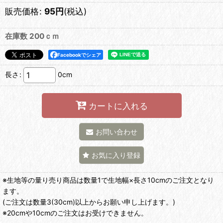
販売価格
:
95
円
(税込)
在庫数 200ｃｍ
Facebookでシェア
長さ
:
0cm
カートに入れる
お問い合わせ
お気に入り登録
※生地等の量り売り商品は数量1で生地幅×長さ10cmのご注文となり
ます。
(ご注文は数量3(30cm)以上からお願い申し上げます。)
※20cmや10cmのご注文はお受けできません。