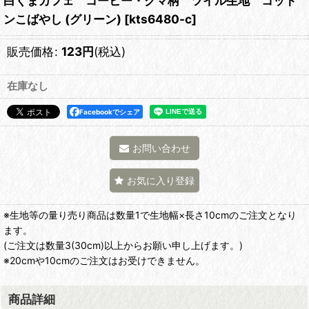
白くまカフェ コーヒー・クマ柄 ツイル生地 コット
ンこばやし (グリーン)
[
kts6480-c
]
販売価格
:
123
円
(税込)
在庫なし
Facebookでシェア
お問い合わせ
お気に入り登録
※生地等の量り売り商品は数量1で生地幅×長さ10cmのご注文となり
ます。
(ご注文は数量3(30cm)以上からお願い申し上げます。)
※20cmや10cmのご注文はお受けできません。
商品詳細