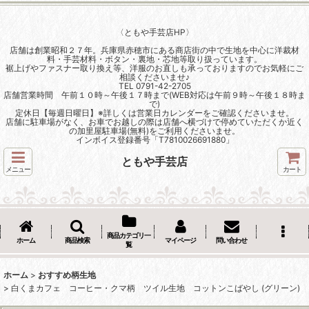
〈ともや手芸店HP〉
店舗は創業昭和２７年。兵庫県赤穂市にある商店街の中で生地を中心に洋裁材
料・手芸材料・ボタン・裏地・芯地等取り扱っています。
裾上げやファスナー取り換え等、洋服のお直しも承っておりますのでお気軽にご
相談くださいませ♪
TEL 0791-42-2705
店舗営業時間 午前１０時～午後１７時まで(WEB対応は午前９時～午後１８時ま
で)
定休日【毎週日曜日】※詳しくは営業日カレンダーをご確認くださいませ。
店舗に駐車場がなく、お車でお越しの際は店舗へ横づけで停めていただくか近く
の加里屋駐車場(無料)をご利用くださいませ。
インボイス登録番号「T7810026691880」
ともや手芸店
メニュー
カート
商品カテゴリ一
ホーム
商品検索
マイページ
問い合わせ
覧
ホーム
>
おすすめ柄生地
>
白くまカフェ コーヒー・クマ柄 ツイル生地 コットンこばやし (グリーン)