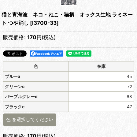
猫と青海波 ネコ・ねこ・猫柄 オックス生地 ラミネー
ト つや消し
[
l3700-33
]
販売価格
:
170
円
(税込)
Facebookでシェア
色
在庫
ブルーa
45
グリーンc
72
パープルグレーd
68
ブラックe
47
色
を選択してください
販売価格
:
170
円
(税込)