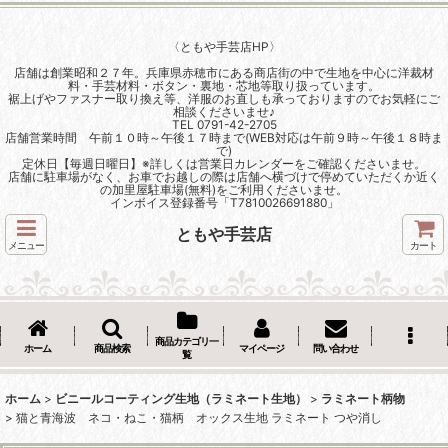
〈ともや手芸店HP〉
店舗は創業昭和２７年。兵庫県赤穂市にある商店街の中で生地を中心に洋裁材
料・手芸材料・ボタン・裏地・芯地等取り扱っています。
裾上げやファスナー取り換え等、洋服のお直しも承っておりますのでお気軽にご
相談くださいませ♪
TEL 0791-42-2705
店舗営業時間 午前１０時～午後１７時まで(WEB対応は午前９時～午後１８時ま
で)
定休日【毎週日曜日】※詳しくは営業日カレンダーをご確認くださいませ。
店舗に駐車場がなく、お車でお越しの際は店舗へ横づけで停めていただくか近く
の加里屋駐車場(無料)をご利用くださいませ。
インボイス登録番号「T7810026691880」
ともや手芸店
メニュー
カート
商品カテゴリ一
ホーム
商品検索
マイページ
問い合わせ
覧
ホーム
>
ビニールコーティング生地（ラミネート生地）
>
ラミネート柄物
>
猫と青海波 ネコ・ねこ・猫柄 オックス生地 ラミネート つや消し