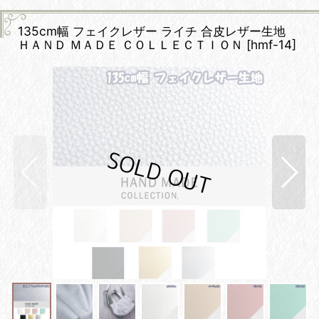
135cm幅 フェイクレザー ライチ 合皮レザー生地
ＨＡＮＤ ＭＡＤＥ ＣＯＬＬＥＣＴＩＯＮ
[
hmf-14
]