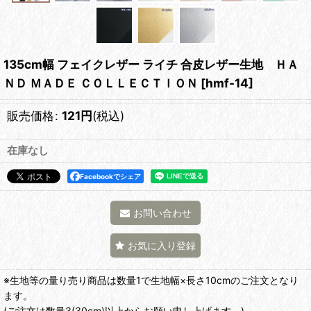
135cm幅 フェイクレザー ライチ 合皮レザー生地 ＨＡ
ＮＤ ＭＡＤＥ ＣＯＬＬＥＣＴＩＯＮ
[
hmf-14
]
販売価格
:
121
円
(税込)
在庫なし
Facebookでシェア
お問い合わせ
お気に入り登録
※生地等の量り売り商品は数量1で生地幅×長さ10cmのご注文となり
ます。
(ご注文は数量3(30cm)以上からお願い申し上げます。)