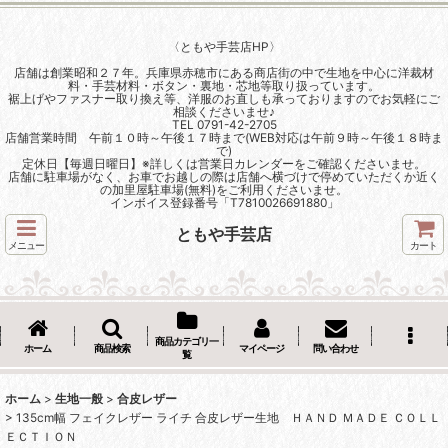
〈ともや手芸店HP〉
店舗は創業昭和２７年。兵庫県赤穂市にある商店街の中で生地を中心に洋裁材
料・手芸材料・ボタン・裏地・芯地等取り扱っています。
裾上げやファスナー取り換え等、洋服のお直しも承っておりますのでお気軽にご
相談くださいませ♪
TEL 0791-42-2705
店舗営業時間 午前１０時～午後１７時まで(WEB対応は午前９時～午後１８時ま
で)
定休日【毎週日曜日】※詳しくは営業日カレンダーをご確認くださいませ。
店舗に駐車場がなく、お車でお越しの際は店舗へ横づけで停めていただくか近く
の加里屋駐車場(無料)をご利用くださいませ。
インボイス登録番号「T7810026691880」
ともや手芸店
メニュー
カート
商品カテゴリ一
ホーム
商品検索
マイページ
問い合わせ
覧
ホーム
>
生地一般
>
合皮レザー
>
135cm幅 フェイクレザー ライチ 合皮レザー生地 ＨＡＮＤ ＭＡＤＥ ＣＯＬＬ
ＥＣＴＩＯＮ