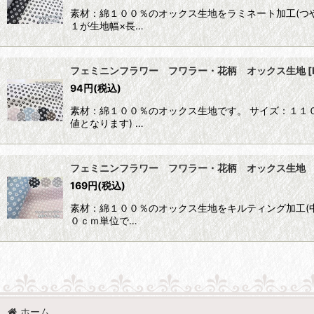
素材：綿１００％のオックス生地をラミネート加工(つや
１が生地幅×長…
フェミニンフラワー フワラー・花柄 オックス生地
[
94
円
(税込)
素材：綿１００％のオックス生地です。 サイズ：１１
値となります) …
フェミニンフラワー フワラー・花柄 オックス生地
169
円
(税込)
素材：綿１００％のオックス生地をキルティング加工(中
０ｃｍ単位で…
ホーム