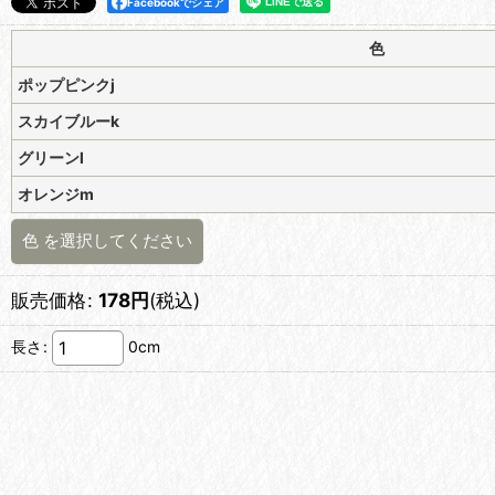
Facebookでシェア
色
ポップピンクj
スカイブルーk
グリーンl
オレンジm
色
を選択してください
販売価格
:
178
円
(税込)
長さ
:
0cm