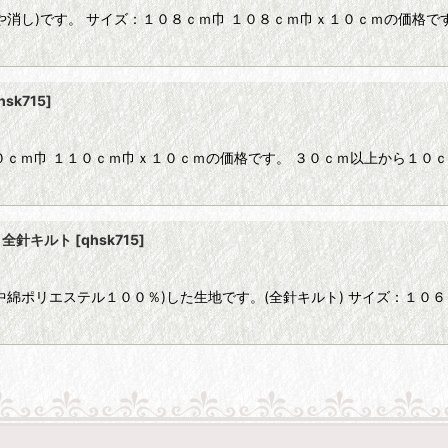
消し)です。 サイズ：１０８ｃｍ巾 １０８ｃｍ巾ｘ１０ｃｍの価格で
hsk715
]
０ｃｍ巾 １１０ｃｍ巾ｘ１０ｃｍの価格です。 ３０ｃｍ以上から１０
 全針キルト
[
qhsk715
]
綿ポリエステル１００％)した生地です。(全針キルト) サイズ：１０