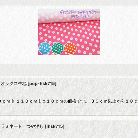
 オックス生地
[
pop-hsk715
]
０ｃｍ巾 １１０ｃｍ巾ｘ１０ｃｍの価格です。 ３０ｃｍ以上から１０
 ラミネート つや消し
[
lhsk715
]