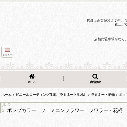
店舗は創業昭和２７年。
裾上げ
店舗に駐車場がなく
メニュー
ホーム
商品検索
ホーム
>
ビニールコーティング生地（ラミネート生地）
>
ラミネート柄物
>
ポッ
ポップカラー フェミニンフラワー フワラー・花柄 