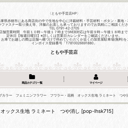
〈ともや手芸店HP〉
兵庫県赤穂市にある商店街の中で生地を中心に洋裁材料・手芸材料・ボタン・裏地・
やファスナー取り換え等、洋服のお直しも承っておりますのでお気軽にご相談くださ
TEL 0791-42-2705
店舗営業時間 午前１０時～午後１７時まで(WEB対応は午前９時～午後１８時まで
定休日【毎週日曜日】※詳しくは営業日カレンダーをご確認くださいませ。
、お車でお越しの際は店舗へ横づけで停めていただくか近くの加里屋駐車場(無料)を
インボイス登録番号「T7810026691880」
ともや手芸店
商品カテゴリ一覧
マイページ
プカラー フェミニンフラワー フワラー・花柄 オックス生地 ラミネート つや
オックス生地 ラミネート つや消し
[
pop-lhsk715
]