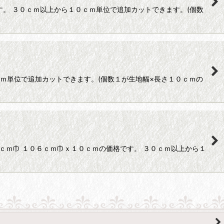
す。 ３０ｃｍ以上から１０ｃｍ単位で追加カットできます。(個数
ｃｍ単位で追加カットできます。(個数１が生地幅×長さ１０ｃｍの
６ｃｍ巾 １０６ｃｍ巾ｘ１０ｃｍの価格です。 ３０ｃｍ以上から１