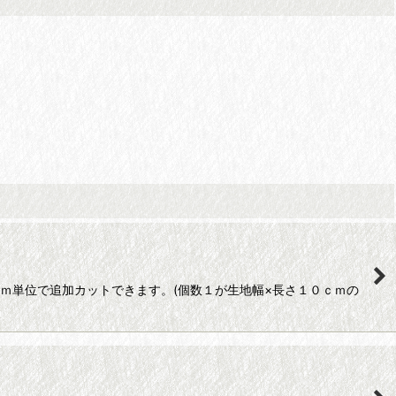
ｃｍ単位で追加カットできます。(個数１が生地幅×長さ１０ｃｍの