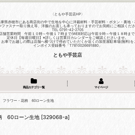
〈ともや手芸店HP〉
兵庫県赤穂市にある商店街の中で生地を中心に洋裁材料・手芸材料・ボタン・裏地・
やファスナー取り換え等、洋服のお直しも承っておりますのでお気軽にご相談くださ
TEL 0791-42-2705
店舗営業時間 午前１０時～午後１７時まで(WEB対応は午前９時～午後１８時まで
定休日【毎週日曜日】※詳しくは営業日カレンダーをご確認くださいませ。
、お車でお越しの際は店舗へ横づけで停めていただくか近くの加里屋駐車場(無料)を
インボイス登録番号「T7810026691880」
ともや手芸店
商品カテゴリ一覧
マイページ
ー フラワー・花柄 60ローン生地
柄 60ローン生地
[
329068-a
]