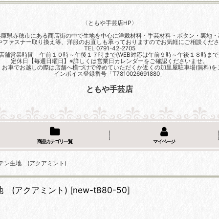
〈ともや手芸店HP〉
兵庫県赤穂市にある商店街の中で生地を中心に洋裁材料・手芸材料・ボタン・裏地・
やファスナー取り換え等、洋服のお直しも承っておりますのでお気軽にご相談くださ
TEL 0791-42-2705
店舗営業時間 午前１０時～午後１７時まで(WEB対応は午前９時～午後１８時まで
定休日【毎週日曜日】※詳しくは営業日カレンダーをご確認くださいませ。
、お車でお越しの際は店舗へ横づけで停めていただくか近くの加里屋駐車場(無料)を
インボイス登録番号「T7810026691880」
ともや手芸店
商品カテゴリ一覧
マイページ
サテン生地 (アクアミント)
地 (アクアミント)
[
new-t880-50
]