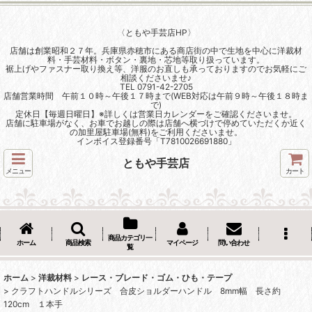
〈ともや手芸店HP〉
店舗は創業昭和２７年。兵庫県赤穂市にある商店街の中で生地を中心に洋裁材
料・手芸材料・ボタン・裏地・芯地等取り扱っています。
裾上げやファスナー取り換え等、洋服のお直しも承っておりますのでお気軽にご
相談くださいませ♪
TEL 0791-42-2705
店舗営業時間 午前１０時～午後１７時まで(WEB対応は午前９時～午後１８時ま
で)
定休日【毎週日曜日】※詳しくは営業日カレンダーをご確認くださいませ。
店舗に駐車場がなく、お車でお越しの際は店舗へ横づけで停めていただくか近く
の加里屋駐車場(無料)をご利用くださいませ。
インボイス登録番号「T7810026691880」
ともや手芸店
メニュー
カート
商品カテゴリ一
ホーム
商品検索
マイページ
問い合わせ
覧
ホーム
>
洋裁材料
>
レース・ブレード・ゴム・ひも・テープ
>
クラフトハンドルシリーズ 合皮ショルダーハンドル 8mm幅 長さ約
120cm １本手