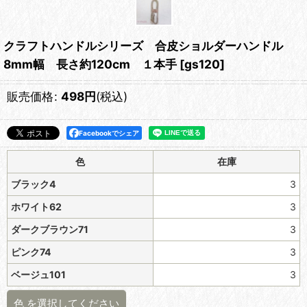
クラフトハンドルシリーズ 合皮ショルダーハンドル
8mm幅 長さ約120cm １本手
[
gs120
]
販売価格
:
498
円
(税込)
Facebookでシェア
色
在庫
ブラック4
3
ホワイト62
3
ダークブラウン71
3
ピンク74
3
ベージュ101
3
色
を選択してください