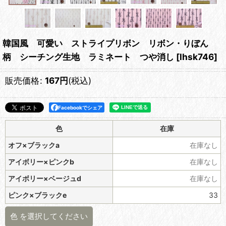
韓国風 可愛い ストライプリボン リボン・りぼん
柄 シーチング生地 ラミネート つや消し
[
lhsk746
]
販売価格
:
167
円
(税込)
Facebookでシェア
色
在庫
オフ×ブラックa
在庫なし
アイボリー×ピンクb
在庫なし
アイボリー×ベージュd
在庫なし
ピンク×ブラックe
33
色
を選択してください