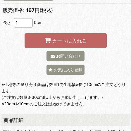
販売価格
:
167
円
(税込)
長さ
:
0cm
カートに入れる
お問い合わせ
お気に入り登録
※生地等の量り売り商品は数量1で生地幅×長さ10cmのご注文となり
ます。
(ご注文は数量3(30cm)以上からお願い申し上げます。)
※20cmや10cmのご注文はお受けできません。
商品詳細