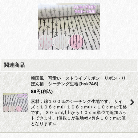
関連商品
韓国風 可愛い ストライプリボン リボン・り
ぼん柄 シーチング生地
[
hsk746
]
88
円
(税込)
素材：綿１００％のシーチング生地です。 サイ
ズ：１０８ｃｍ巾 １０８ｃｍ巾ｘ１０ｃｍの価格
です。 ３０ｃｍ以上から１０ｃｍ単位で追加カッ
トできます。(個数１が生地幅×長さ１０ｃｍの値
となります)…