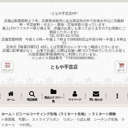
〈ともや手芸店HP〉
店舗は創業昭和２７年。兵庫県赤穂市にある商店街の中で生地を中心に洋裁材
料・手芸材料・ボタン・裏地・芯地等取り扱っています。
裾上げやファスナー取り換え等、洋服のお直しも承っておりますのでお気軽にご
相談くださいませ♪
TEL 0791-42-2705
店舗営業時間 午前１０時～午後１７時まで(WEB対応は午前９時～午後１８時ま
で)
定休日【毎週日曜日】※詳しくは営業日カレンダーをご確認くださいませ。
店舗に駐車場がなく、お車でお越しの際は店舗へ横づけで停めていただくか近く
の加里屋駐車場(無料)をご利用くださいませ。
インボイス登録番号「T7810026691880」
ともや手芸店
メニュー
カート
商品カテゴリ一
ホーム
商品検索
マイページ
問い合わせ
覧
ホーム
>
ビニールコーティング生地（ラミネート生地）
>
ラミネート柄物
>
韓国風 可愛い ストライプリボン リボン・りぼん柄 シーチング生地 ラ
ミネート つや消し