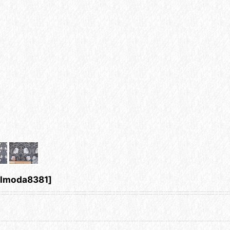
lmoda8381
]