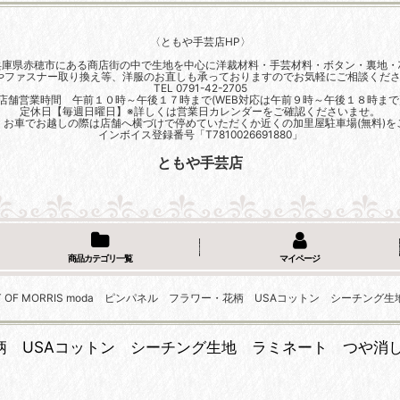
〈ともや手芸店HP〉
兵庫県赤穂市にある商店街の中で生地を中心に洋裁材料・手芸材料・ボタン・裏地・
やファスナー取り換え等、洋服のお直しも承っておりますのでお気軽にご相談くださ
TEL 0791-42-2705
店舗営業時間 午前１０時～午後１７時まで(WEB対応は午前９時～午後１８時まで
定休日【毎週日曜日】※詳しくは営業日カレンダーをご確認くださいませ。
、お車でお越しの際は店舗へ横づけで停めていただくか近くの加里屋駐車場(無料)を
インボイス登録番号「T7810026691880」
ともや手芸店
商品カテゴリ一覧
マイページ
ST OF MORRIS moda ピンパネル フラワー・花柄 USAコットン シーチン
ー・花柄 USAコットン シーチング生地 ラミネート つや消