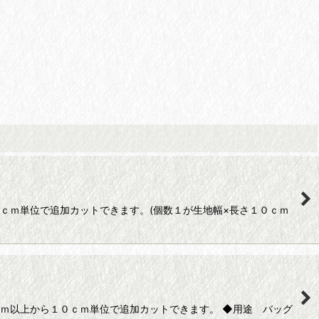
０ｃｍ単位で追加カットできます。(個数１が生地幅×長さ１０ｃｍ
ｃｍ以上から１０ｃｍ単位で追加カットできます。 ◆用途 バッグ