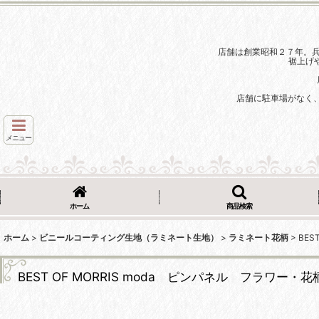
店舗は創業昭和２７年。
裾上げ
店舗に駐車場がなく
メニュー
ホーム
商品検索
ホーム
>
ビニールコーティング生地（ラミネート生地）
>
ラミネート花柄
>
BE
BEST OF MORRIS moda ピンパネル フラワ