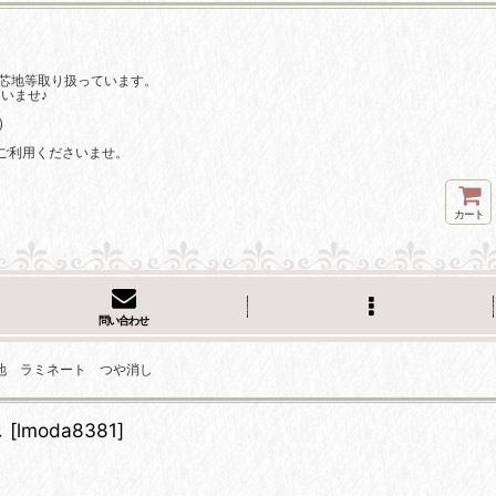
芯地等取り扱っています。
いませ♪
)
ご利用くださいませ。
カート
問い合わせ
グ生地 ラミネート つや消し
し
[
lmoda8381
]