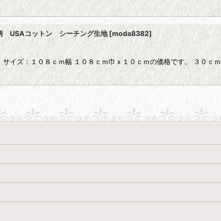
・花柄 USAコットン シーチング生地
[
moda8382
]
 サイズ：１０８ｃｍ幅 １０８ｃｍ巾ｘ１０ｃｍの価格です。 ３０ｃｍ以