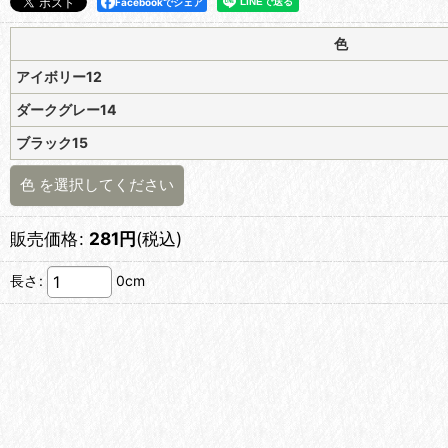
Facebookでシェア
色
アイボリー12
ダークグレー14
ブラック15
色
を選択してください
販売価格
:
281
円
(税込)
長さ
:
0cm