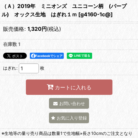
（Ａ）2019年 ミニオンズ ユニコーン柄 (パープ
ル) オックス生地 はぎれ１ｍ
[
g4160-1c@
]
販売価格
:
1,320
円
(税込)
在庫数 1
Facebookでシェア
はぎれ
:
枚
カートに入れる
お問い合わせ
お気に入り登録
※生地等の量り売り商品は数量1で生地幅×長さ10cmのご注文となり