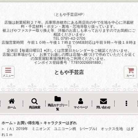
〈ともや手芸店HP〉
店舗は創業昭和２７年。兵庫県赤穂市にある商店街の中で生地を中心に洋裁材
料・手芸材料・ボタン・裏地・芯地等取り扱っています。
裾上げやファスナー取り換え等、洋服のお直しも承っておりますのでお気軽にご
相談くださいませ♪
TEL 0791-42-2705
店舗営業時間 午前１０時～午後１７時まで(WEB対応は午前９時～午後１８時ま
で)
定休日【毎週日曜日】※詳しくは営業日カレンダーをご確認くださいませ。
店舗に駐車場がなく、お車でお越しの際は店舗へ横づけで停めていただくか近く
の加里屋駐車場(無料)をご利用くださいませ。
インボイス登録番号「T7810026691880」
ともや手芸店
メニュー
カート
商品カテゴリ一
ホーム
商品検索
マイページ
問い合わせ
覧
ホーム
>
お買い得生地
>
キャラクターはぎれ
>
（Ａ）2019年 ミニオンズ ユニコーン柄 (パープル) オックス生地 はぎ
れ１ｍ