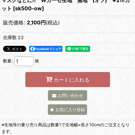
マスクなどに!! Wガーゼ生地 無地 (オフ) ※2ｍカ
ット
[
sk500-ow
]
販売価格
:
2,100
円
(税込)
在庫数 22
Facebookでシェア
数量
:
枚
カートに入れる
お問い合わせ
お気に入り登録
※生地等の量り売り商品は数量1で生地幅×長さ10cmのご注文となり
ます。