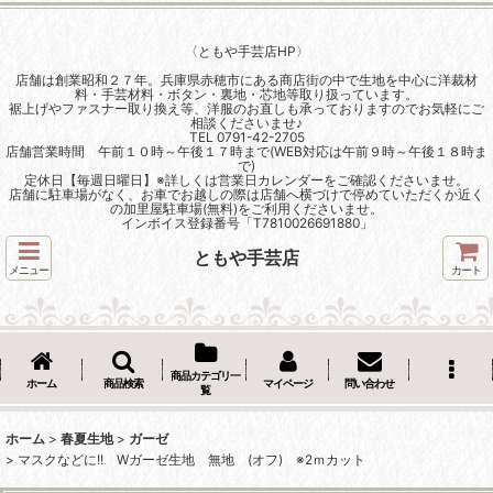
〈ともや手芸店HP〉
店舗は創業昭和２７年。兵庫県赤穂市にある商店街の中で生地を中心に洋裁材
料・手芸材料・ボタン・裏地・芯地等取り扱っています。
裾上げやファスナー取り換え等、洋服のお直しも承っておりますのでお気軽にご
相談くださいませ♪
TEL 0791-42-2705
店舗営業時間 午前１０時～午後１７時まで(WEB対応は午前９時～午後１８時ま
で)
定休日【毎週日曜日】※詳しくは営業日カレンダーをご確認くださいませ。
店舗に駐車場がなく、お車でお越しの際は店舗へ横づけで停めていただくか近く
の加里屋駐車場(無料)をご利用くださいませ。
インボイス登録番号「T7810026691880」
ともや手芸店
メニュー
カート
商品カテゴリ一
ホーム
商品検索
マイページ
問い合わせ
覧
ホーム
>
春夏生地
>
ガーゼ
>
マスクなどに!! Wガーゼ生地 無地 (オフ) ※2ｍカット