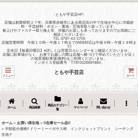
〈ともや手芸店HP〉
店舗は創業昭和２７年。兵庫県赤穂市にある商店街の中で生地を中心に洋裁材
料・手芸材料・ボタン・裏地・芯地等取り扱っています。
裾上げやファスナー取り換え等、洋服のお直しも承っておりますのでお気軽にご
相談くださいませ♪
TEL 0791-42-2705
店舗営業時間 午前１０時～午後１７時まで(WEB対応は午前９時～午後１８時ま
で)
定休日【毎週日曜日】※詳しくは営業日カレンダーをご確認くださいませ。
店舗に駐車場がなく、お車でお越しの際は店舗へ横づけで停めていただくか近く
の加里屋駐車場(無料)をご利用くださいませ。
インボイス登録番号「T7810026691880」
ともや手芸店
メニュー
カート
商品カテゴリ一
ホーム
商品検索
マイページ
問い合わせ
覧
ホーム
>
お買い得生地
>
!!在庫セール品!!
>
半額処分価格!! ドリーミーペガサス柄 インクジェットプリント シーチング
生地↑