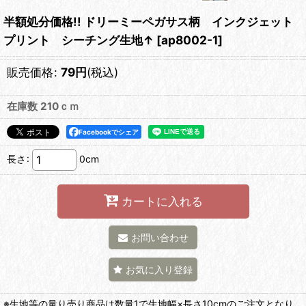
半額処分価格!! ドリーミーペガサス柄 インクジェット
プリント シーチング生地↑
[
ap8002-1
]
販売価格
:
79
円
(税込)
在庫数 210ｃｍ
Facebookでシェア
長さ
:
0cm
カートに入れる
お問い合わせ
お気に入り登録
※生地等の量り売り商品は数量1で生地幅×長さ10cmのご注文となり