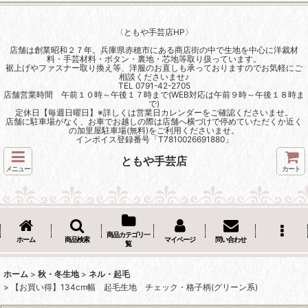
〈ともや手芸店HP〉
店舗は創業昭和２７年。兵庫県赤穂市にある商店街の中で生地を中心に洋裁材
料・手芸材料・ボタン・裏地・芯地等取り扱っています。
裾上げやファスナー取り換え等、洋服のお直しも承っておりますのでお気軽にご
相談くださいませ♪
TEL 0791-42-2705
店舗営業時間 午前１０時～午後１７時まで(WEB対応は午前９時～午後１８時ま
で)
定休日【毎週日曜日】※詳しくは営業日カレンダーをご確認くださいませ。
店舗に駐車場がなく、お車でお越しの際は店舗へ横づけで停めていただくか近く
の加里屋駐車場(無料)をご利用くださいませ。
インボイス登録番号「T7810026691880」
ともや手芸店
メニュー
カート
商品カテゴリ一
ホーム
商品検索
マイページ
問い合わせ
覧
ホーム
>
秋・冬生地
>
ネル・起毛
>
【お買い得】134cm幅 起毛生地 チェック・格子柄(グリーン系)