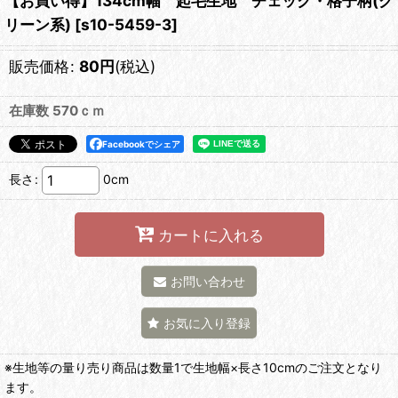
【お買い得】134cm幅 起毛生地 チェック・格子柄(グ
リーン系)
[
s10-5459-3
]
販売価格
:
80
円
(税込)
在庫数 570ｃｍ
Facebookでシェア
長さ
:
0cm
カートに入れる
お問い合わせ
お気に入り登録
※生地等の量り売り商品は数量1で生地幅×長さ10cmのご注文となり
ます。